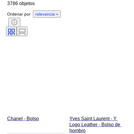
3786 objetos
País de origen
Material
Género
Estado
Certificado
Ordenar por
relevancia
Color
Accesorios incluidos
Motivo
Era
Tamaño del artículo
Modelo
Talla de calzado
Chanel - Bolso
Yves Saint Laurent - Y 
Logo Leather - Bolso de 
hombro