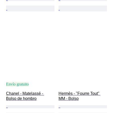
Envío gratuito
Chanel - Matelassé - 
Hermès - "Fourre Tout" 
Bolso de hombro
MM - Bolso