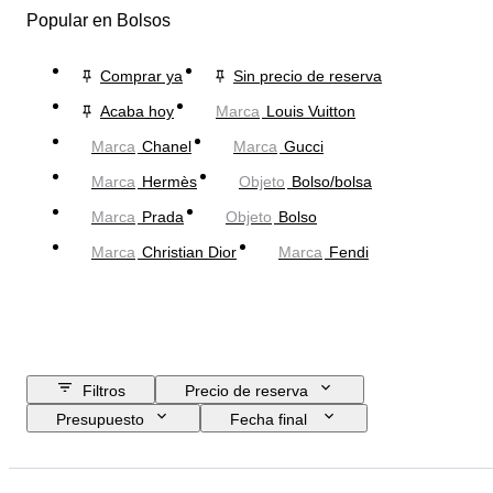
Popular en Bolsos
Comprar ya
Sin precio de reserva
Acaba hoy
Marca
Louis Vuitton
Marca
Chanel
Marca
Gucci
Marca
Hermès
Objeto
Bolso/bolsa
Marca
Prada
Objeto
Bolso
Marca
Christian Dior
Marca
Fendi
Filtros
Precio de reserva
Presupuesto
Fecha final
Ubicación
Dimensiones
Marca
Talla de ropa
Objeto