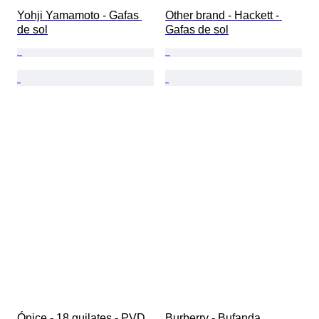
Yohji Yamamoto - Gafas 
Other brand - Hackett - 
de sol
Gafas de sol
Ónice - 18 quilates - PVD 
Burberry - Bufanda