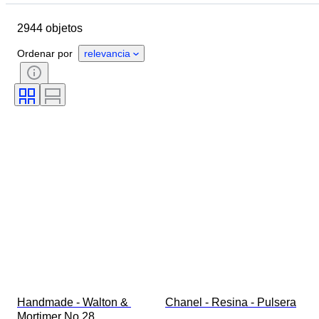
Marca
Objeto
2944 objetos
País de origen
Material
Género
Estado
Período
Ordenar por
relevancia
Piedra
Certificado
Ley
Estilo
Color
Talla de ropa
Corte
Tamaño del artículo
Motivo
Accesorios incluidos
Tipo de diamante
Size
Era
Creador
Modelo
Handmade - Walton & 
Chanel - Resina - Pulsera
Mortimer No.28 