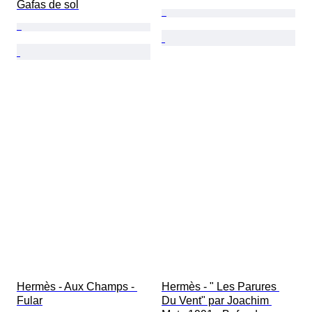
Gafas de sol
Hermès - Aux Champs - 
Hermès - " Les Parures 
Fular
Du Vent" par Joachim 