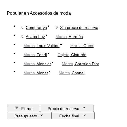
Popular en Accesorios de moda
Comprar ya
Sin precio de reserva
Acaba hoy
Marca
Hermès
Marca
Louis Vuitton
Marca
Gucci
Marca
Fendi
Objeto
Cinturón
Marca
Moncler
Marca
Christian Dior
Marca
Monet
Marca
Chanel
Filtros
Precio de reserva
Presupuesto
Fecha final
Ubicación
Dimensiones