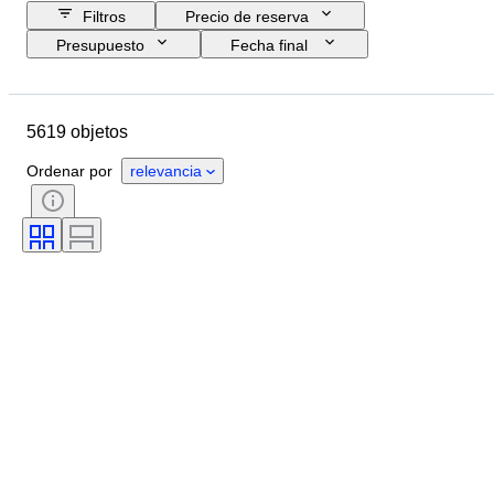
Filtros
Precio de reserva
Presupuesto
Fecha final
Ubicación
Marca
Objeto
País de origen
Tamaño de la botella
5619 objetos
Material
Estado
Accesorios
Período
Estilo
Color
Ordenar por
relevancia
Región vinícola
Denominación de origen del vino / clasificación
Nivel de llenado de vino
Calificación del vino
Variedades de uva
Era