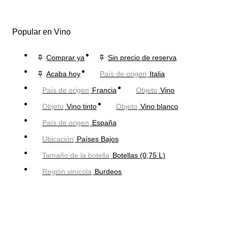
Popular en Vino
Comprar ya
Sin precio de reserva
Acaba hoy
País de origen
Italia
País de origen
Francia
Objeto
Vino
Objeto
Vino tinto
Objeto
Vino blanco
País de origen
España
Ubicación
Países Bajos
Tamaño de la botella
Botellas (0,75 L)
Región vinícola
Burdeos