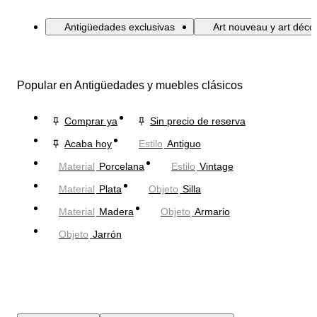
Antigüedades exclusivas
Art nouveau y art déco
Popular en Antigüedades y muebles clásicos
Comprar ya
Sin precio de reserva
Acaba hoy
Estilo
Antiguo
Material
Porcelana
Estilo
Vintage
Material
Plata
Objeto
Silla
Material
Madera
Objeto
Armario
Objeto
Jarrón