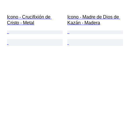
Icono - Crucifixión de 
Icono - Madre de Dios de 
Cristo - Metal
Kazán - Madera