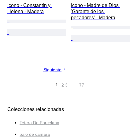
Icono - Constantin y 
Icono - Madre de Dios 
Helena - Madera
'Garante de los 
pecadores' - Madera
Siguiente
1
2
3
…
77
Colecciones relacionadas
Tetera De Porcelana
palo de cámara