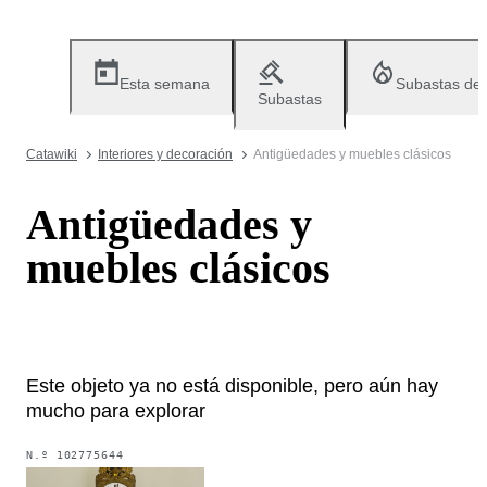
Esta semana
Subastas de
Subastas
Catawiki
Interiores y decoración
Antigüedades y muebles clásicos
Antigüedades y
muebles clásicos
Este objeto ya no está disponible, pero aún hay
mucho para explorar
N.º
102775644