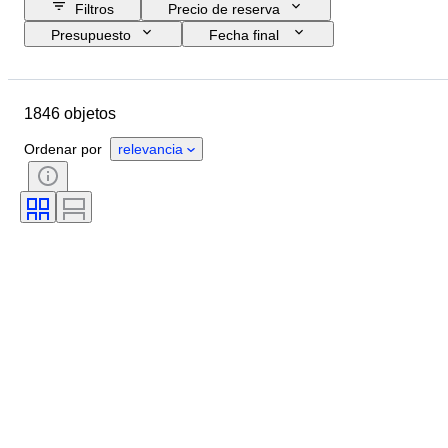
Filtros
Precio de reserva
Presupuesto
Fecha final
Ubicación
Tamaño
Dimensiones
Marca
Objeto
1846 objetos
País de origen
Material
Género
Estado
Período
Ordenar por
relevancia
Certificado
Tema
Estilo
Firma
Color
Movimiento del reloj
Reserva de energía
Con sonido
Tipo de reloj
Era
Diámetro de la caja
Original / réplica
Creador
Procedencia