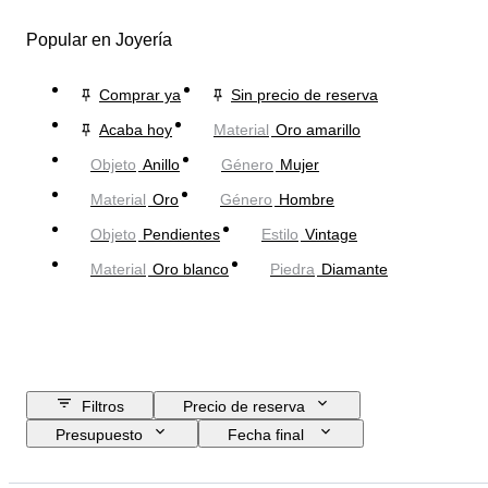
Popular en Joyería
Comprar ya
Sin precio de reserva
Acaba hoy
Material
Oro amarillo
Objeto
Anillo
Género
Mujer
Material
Oro
Género
Hombre
Objeto
Pendientes
Estilo
Vintage
Material
Oro blanco
Piedra
Diamante
Filtros
Precio de reserva
Presupuesto
Fecha final
Ubicación
Marca
Objeto