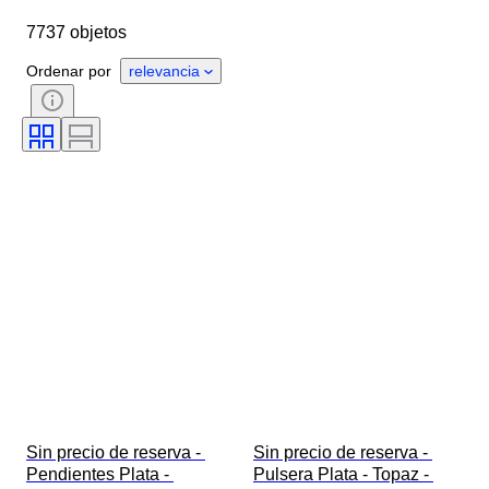
País de origen
Material
7737 objetos
Género
Estado
Piedra
Certificado
Ley
Estilo
Ordenar por
relevancia
Corte
Pureza
Grado de color
Color exacto
Tamaño del artículo
Tipo de diamante
Transparencia de la piedra preciosa
Tratamiento
Lustre de la perla
Era
Intensidad de color fantasía
Calidad de la superficie de la perla
Sin precio de reserva - 
Sin precio de reserva - 
Pendientes Plata - 
Pulsera Plata - Topaz - 