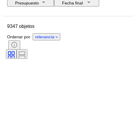
Presupuesto
Fecha final
Ubicación
Marca
Diámetro de la caja
9347 objetos
Longitud de la correa del reloj
Objeto
País de origen
Material
Ordenar por
relevancia
Género
Estado
Accesorios
Período
Certificado
Encuadernado
Color
Movimiento del reloj
Material de la correa del reloj
Era
Reserva de energía
Con sonido
Original / réplica
Tipo de automobilia
Tipo de reloj
Modelo