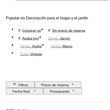
Popular en Decoración para el hogar y el jardín
Comprar ya
Sin precio de reserva
Acaba hoy
Objeto
Jarrón
Objeto
Araña
Objeto
Marco
Estilo
Vintage
Filtros
Precio de reserva
Fecha final
Presupuesto
Ubicación
Tamaño
Dimensiones
Marca
Objeto