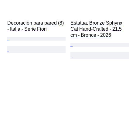
Decoración para pared (8) 
Estatua, Bronze Sphynx 
- Italia - Serie Fiori
Cat Hand-Crafted - 21.5 
cm - Bronce - 2026