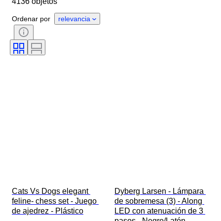
4136 objetos
País de origen
Material
Género
Estado
Período
Ordenar por
relevancia
Certificado
Estilo
Técnica
Firma
Edición
Color
Movimiento del reloj
Original / réplica
Estilo de crecimiento
Era
Vendido por
Reserva de energía
Tratamiento
Espécimen
Cats Vs Dogs elegant 
Dyberg Larsen - Lámpara 
feline- chess set - Juego 
de sobremesa (3) - Along 
de ajedrez - Plástico
LED con atenuación de 3 
pasos - Negro/Latón - 