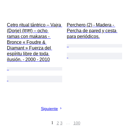
Cetro ritual tántrico – Vajra 
Perchero (2) - Madera - 
(Dorje) (वज्र) – ocho 
Percha de pared y cesta 
ramas con makaras - 
para periódicos.
Bronce « Foudre & 
Diamant » Fuerza del 
espíritu libre de toda 
ilusión. - 2000 - 2010
Siguiente
1
2
3
…
100