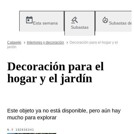
Esta semana
Subastas de
Subastas
Catawiki
Interiores y decoración
Decoración para el hogar y el
jardín
Decoración para el
hogar y el jardín
Este objeto ya no está disponible, pero aún hay
mucho para explorar
N.º
102836341