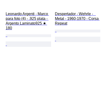
Leonardo Argenti - Marco 
Despertador - Wehrle -   
para foto (4) - .925 plata - 
Metal - 1960-1970 - Corsa 
Argento Laminato925 ★ 
Repeat
180