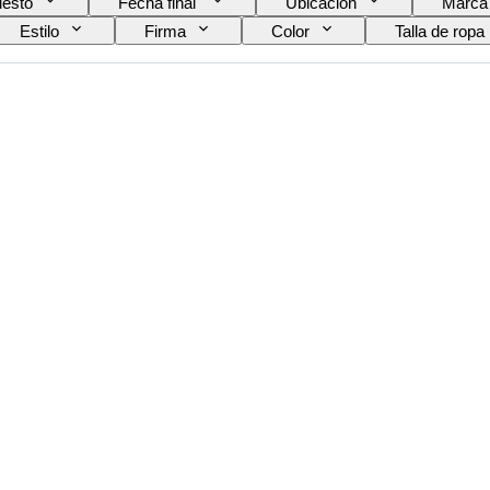
esto
Fecha final
Ubicación
Marca
Estilo
Firma
Color
Talla de ropa
Creador
Modelo