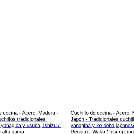
e cocina - Acero, Madera - 
Cuchillo de cocina - Acero, 
chillos tradicionales 
Japón - Tradicionales cuchil
yanagiba y usuba, Ishizu / 
yanagiba y ko-deba japones
e alta gama
Registro: Wako / inscripción