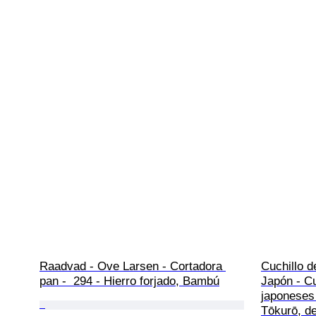
Raadvad - Ove Larsen - Cortadora 
Cuchillo d
pan -  294 - Hierro forjado, Bambú
Japón - Cu
japoneses 
Tōkurō, d