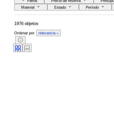
Filtros
Precio de reserva
Presupu
Material
Estado
Período
Decoración
Artista
Vendido por
1976 objetos
Ordenar por
relevancia