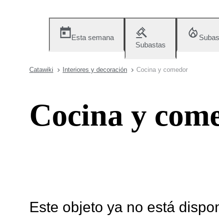
Esta semana
Subas
Subastas
Catawiki
Interiores y decoración
Cocina y comedor
Cocina y com
Este objeto ya no está dispo