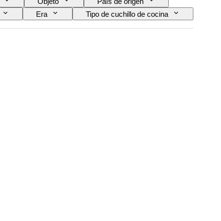
Objeto
País de origen
Era
Tipo de cuchillo de cocina