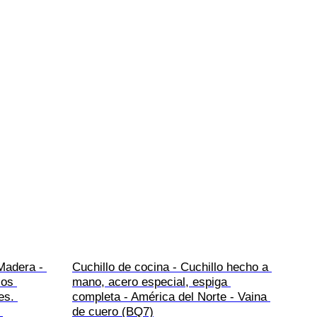
Madera - 
Cuchillo de cocina - Cuchillo hecho a 
los 
mano, acero especial, espiga 
es. 
completa - América del Norte - Vaina 
 
de cuero (BQ7)