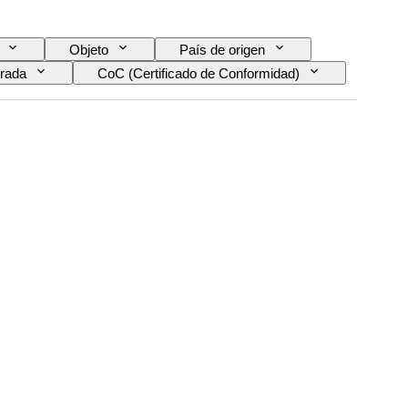
Objeto
País de origen
drada
CoC (Certificado de Conformidad)