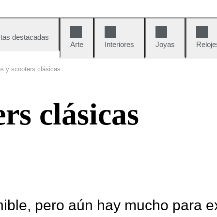
tas destacadas
Arte
Interiores
Joyas
Reloje
s y scooters clásicas
rs clásicas
nible, pero aún hay mucho para e