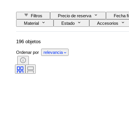
Filtros
Precio de reserva
Fecha f
Material
Estado
Accesorios
Original / réplica
196 objetos
Ordenar por
relevancia