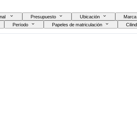
inal
Presupuesto
Ubicación
Marca
Período
Papeles de matriculación
Cilin