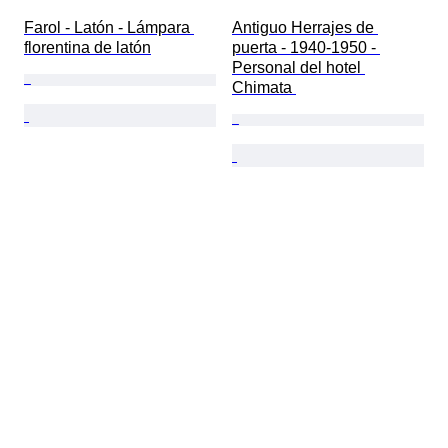
Farol - Latón - Lámpara 
Antiguo Herrajes de 
florentina de latón
puerta - 1940-1950 - 
Personal del hotel 
Chimata 