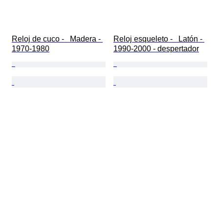
Reloj de cuco -   Madera - 
Reloj esqueleto -   Latón - 
1970-1980
1990-2000 - despertador