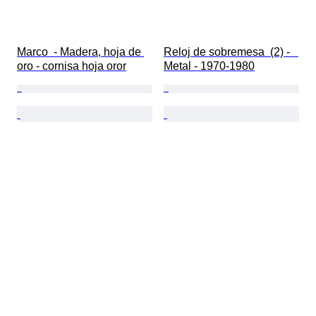
Marco  - Madera, hoja de 
Reloj de sobremesa  (2) -   
oro - cornisa hoja oror
Metal - 1970-1980