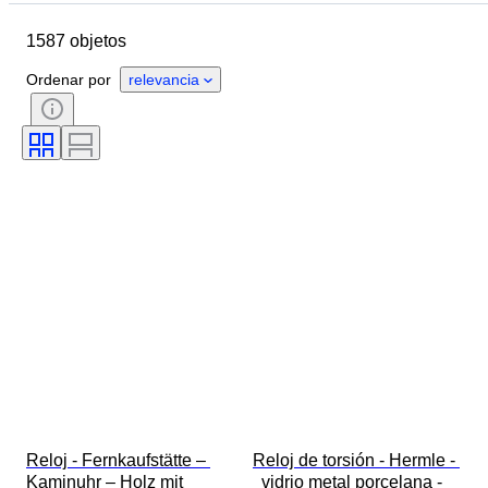
Tamaño
Dimensiones
1587 objetos
Marca
Objeto
País de origen
Material
Ordenar por
relevancia
Género
Estado
Período
Certificado
Tema
Estilo
Firma
Color
Movimiento del reloj
Con sonido
Tipo de reloj
Reserva de energía
Diámetro de la caja
Original / réplica
Era
Creador
Procedencia
Reloj - Fernkaufstätte – 
Reloj de torsión - Hermle - 
Kaminuhr – Holz mit 
  vidrio metal porcelana - 