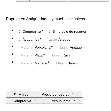
Popular en Antigüedades y muebles clásicos
Comprar ya
Sin precio de reserva
Acaba hoy
Estilo
Antiguo
Material
Porcelana
Estilo
Vintage
Material
Plata
Objeto
Silla
Material
Madera
Objeto
Jarrón
Filtros
Precio de reserva
Comprar ya
Presupuesto
Fecha final
Ubicación