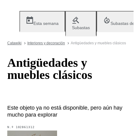
Esta semana
Subastas de
Subastas
Catawiki
Interiores y decoración
Antigüedades y muebles clásicos
Antigüedades y
muebles clásicos
Este objeto ya no está disponible, pero aún hay
mucho para explorar
N.º
102861312