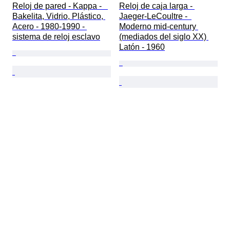
Reloj de pared - Kappa -   
Reloj de caja larga - 
Bakelita, Vidrio, Plástico, 
Jaeger-LeCoultre -  
Acero - 1980-1990 - 
Moderno mid-century 
sistema de reloj esclavo
(mediados del siglo XX) 
Latón - 1960