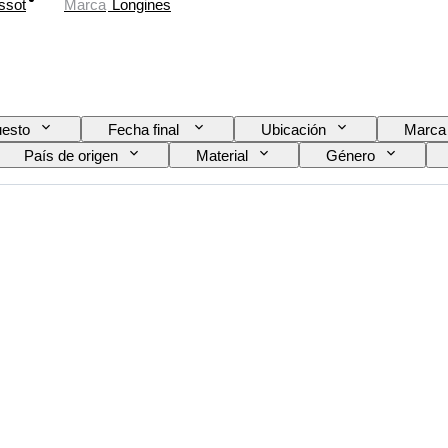
ssot
Marca
Longines
esto
Fecha final
Ubicación
Marca
País de origen
Material
Género
Color
Movimiento del reloj
Material de la correa
riginal / réplica
Tipo de automobilia
Modelo