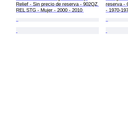
Relief - Sin precio de reserva - 902QZ 
reserva - 
REL STG - Mujer - 2000 - 2010 
- 1970-19