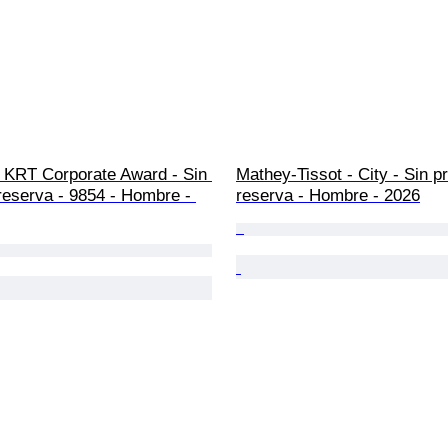
- KRT Corporate Award - Sin 
Mathey-Tissot - City - Sin p
reserva - 9854 - Hombre - 
reserva - Hombre - 2026