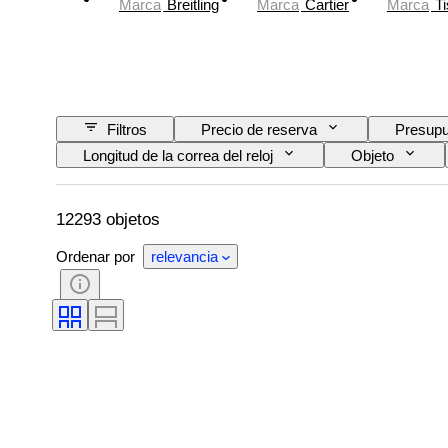
Marca
Breitling
Marca
Cartier
Marca
Ti
Filtros
Precio de reserva
Presupu
Longitud de la correa del reloj
Objeto
Tema
Edición
Idioma
Reserva de energía
Con sonido
O
12293 objetos
Ordenar por
relevancia