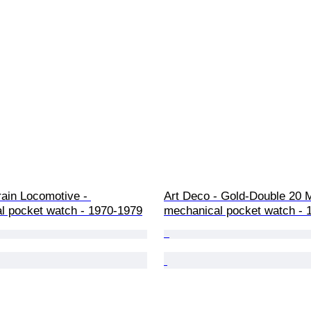
ain Locomotive - 
Art Deco - Gold-Double 20 M
l pocket watch - 1970-1979
mechanical pocket watch - 