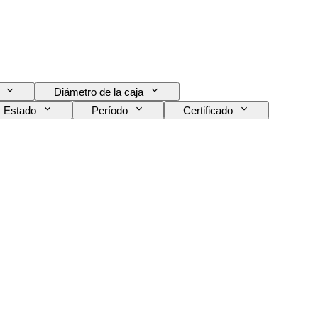
Diámetro de la caja
Estado
Período
Certificado
 del reloj
Era