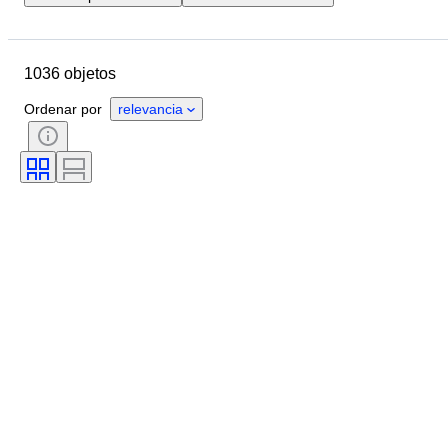
Ubicación
Marca
Objeto
País de origen
Material
1036 objetos
Estado
Accesorios
Período
Estilo
Género artístico
Ordenar por
relevancia
Color
Testado y funcionando
Era
sello discográfico
Creador