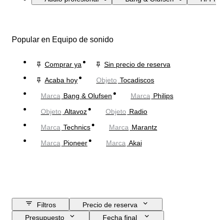
Popular en Equipo de sonido
Comprar ya
Sin precio de reserva
Acaba hoy
Objeto
Tocadiscos
Marca
Bang & Olufsen
Marca
Philips
Objeto
Altavoz
Objeto
Radio
Marca
Technics
Marca
Marantz
Marca
Pioneer
Marca
Akai
Filtros
Precio de reserva
Presupuesto
Fecha final