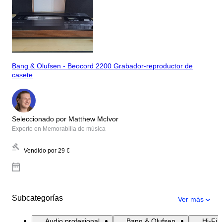
Bang & Olufsen - Beocord 2200 Grabador-reproductor de
casete
Seleccionado por Matthew McIvor
Experto en Memorabilia de música
Vendido por
29 €
Subcategorías
Ver más
Audio profesional
Bang & Olufsen
Hi-Fi 