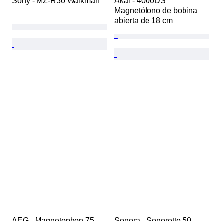
Sony - MZ-R30 Walkman
Akai - 4000DS 
Magnetófono de bobina 
abierta de 18 cm
AEG - Magnetophon 75 
Sonora - Sonorette 50 - 