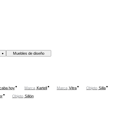
Muebles de diseño
caba hoy
Marca
Kartell
Marca
Vitra
Objeto
Silla
er
Objeto
Sillón