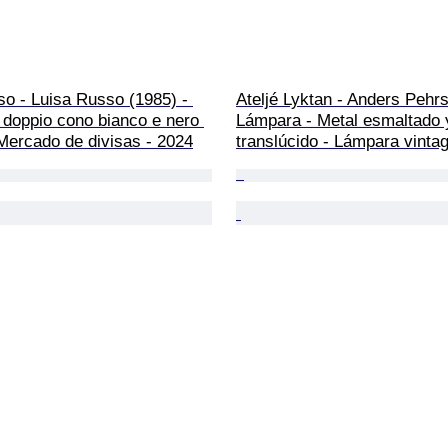
o - Luisa Russo (1985) - 
Ateljé Lyktan - Anders Pehrs
 doppio cono bianco e nero 
Lámpara - Metal esmaltado y
Mercado de divisas - 2024
translúcido - Lámpara vinta