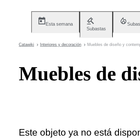
Esta semana
Subas
Subastas
Catawiki
Interiores y decoración
Muebles de diseño y contem
Muebles de di
Este objeto ya no está dispo