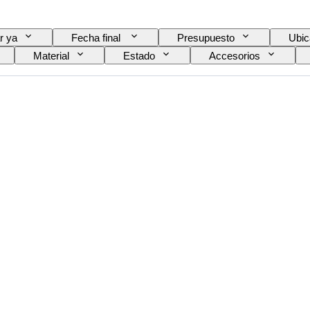
r ya
Fecha final
Presupuesto
Ubic
Material
Estado
Accesorios
Color
Movimiento del reloj
Vendido por
Modelo