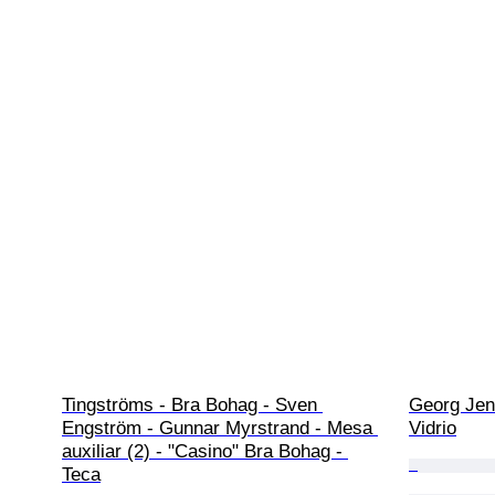
Tingströms - Bra Bohag - Sven 
Georg Jens
Engström - Gunnar Myrstrand - Mesa 
Vidrio
auxiliar (2) - "Casino" Bra Bohag - 
Teca