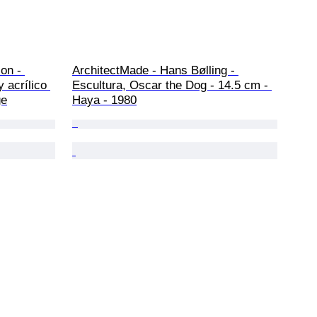
on - 
ArchitectMade - Hans Bølling - 
 acrílico 
Escultura, Oscar the Dog - 14.5 cm - 
ge
Haya - 1980