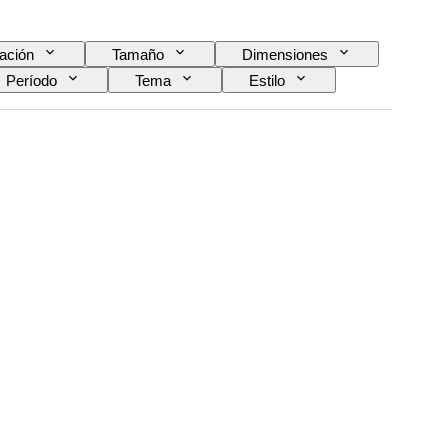
ación
Tamaño
Dimensiones
Período
Tema
Estilo
Artista
Reserva de energía