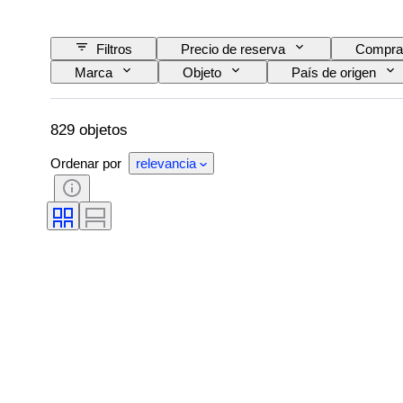
Filtros
Precio de reserva
Compra
Marca
Objeto
País de origen
Técnica
Firma
Edición
Con sonido
Era
Creador
829 objetos
Ordenar por
relevancia