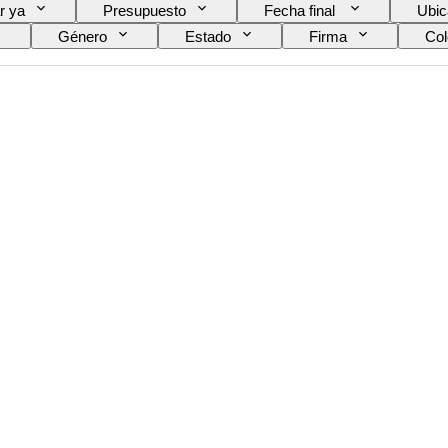
r ya
Presupuesto
Fecha final
Ubic
Género
Estado
Firma
Col