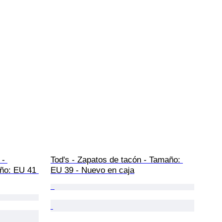
- 
Tod's - Zapatos de tacón - Tamaño: 
año: EU 41 
EU 39 - Nuevo en caja