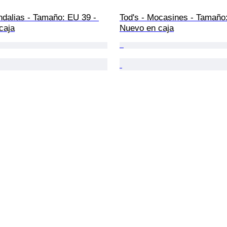
dalias - Tamaño: EU 39 - 
Tod's - Mocasines - Tamaño:
caja
Nuevo en caja