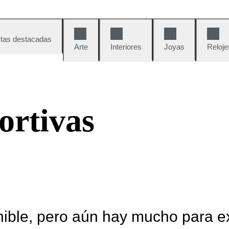
tas destacadas
Arte
Interiores
Joyas
Reloje
ortivas
nible, pero aún hay mucho para e