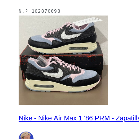
N.º
102870098
Nike - Nike Air Max 1 '86 PRM - Zapatil