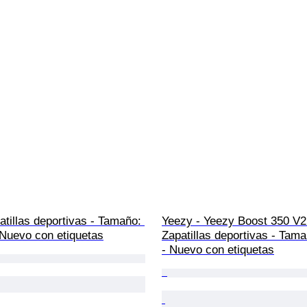
atillas deportivas - Tamaño: 
Yeezy - Yeezy Boost 350 V2 
 Nuevo con etiquetas
Zapatillas deportivas - Tam
- Nuevo con etiquetas