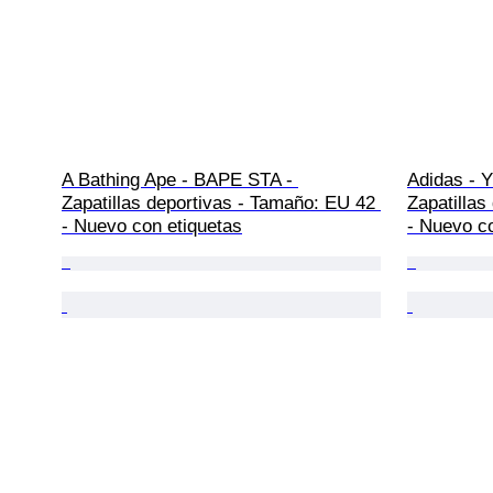
A Bathing Ape - BAPE STA - 
Adidas - 
Zapatillas deportivas - Tamaño: EU 42 
Zapatillas
- Nuevo con etiquetas
- Nuevo c