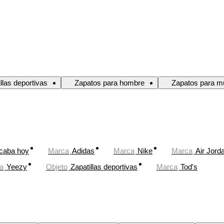
llas deportivas
Zapatos para hombre
Zapatos para m
caba hoy
Marca
Adidas
Marca
Nike
Marca
Air Jord
a
Yeezy
Objeto
Zapatillas deportivas
Marca
Tod's