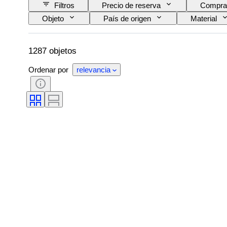
Filtros
Precio de reserva
Compra
Objeto
País de origen
Material
Motivo
Modelo
1287 objetos
Ordenar por
relevancia