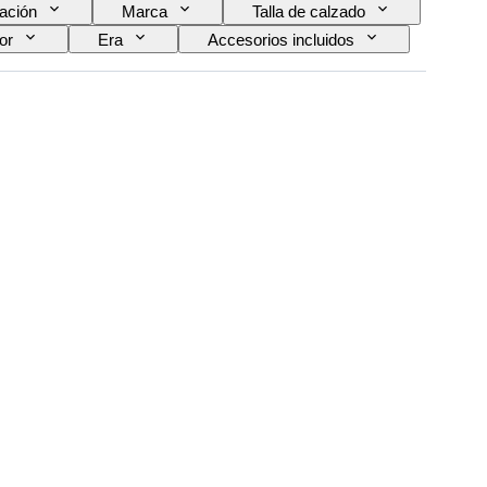
ación
Marca
Talla de calzado
or
Era
Accesorios incluidos