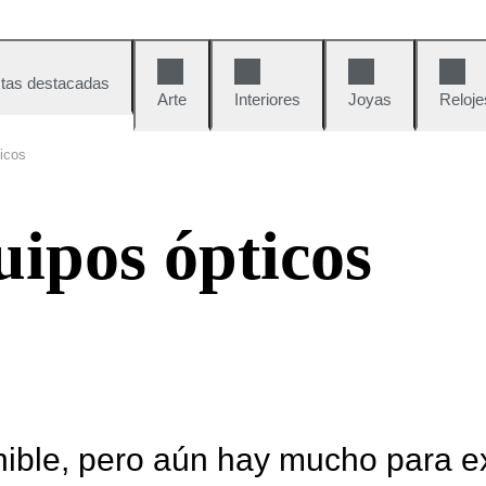
tas destacadas
Arte
Interiores
Joyas
Reloje
icos
ipos ópticos
nible, pero aún hay mucho para e