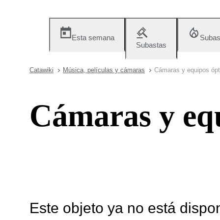
Esta semana
Subas
Subastas
Catawiki
Música, películas y cámaras
Cámaras y equipos ópt
Cámaras y equ
Este objeto ya no está dispo