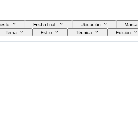
esto
Fecha final
Ubicación
Marca
Tema
Estilo
Técnica
Edición
Tipo de grabadora de vídeo
Tipo de prismáticos
Vendido por
Era
Testado y funcionando