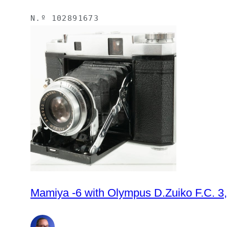
N.º
102891673