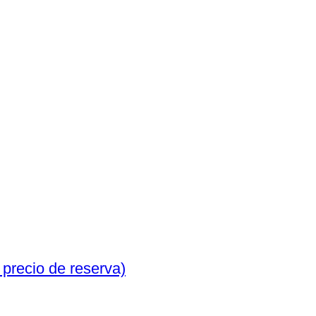
mpus D.Zuiko F.C. 3,5/75mm | Cámara de formato medio / 120 (Sin precio de reserva)