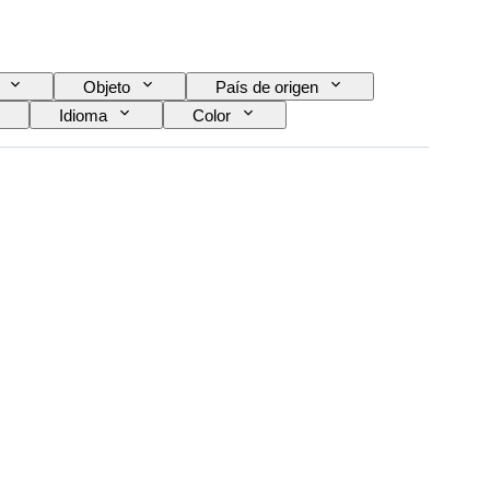
Objeto
País de origen
Idioma
Color
Tipo de telescopio