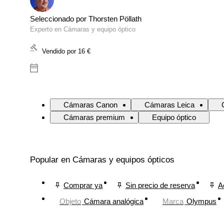
Seleccionado por Thorsten Pöllath
Experto en Cámaras y equipo óptico
Vendido por
16 €
Cámaras Canon
Cámaras Leica
Cámaras premium
Equipo óptico
Popular en Cámaras y equipos ópticos
Comprar ya
Sin precio de reserva
A
Objeto
Cámara analógica
Marca
Olympus