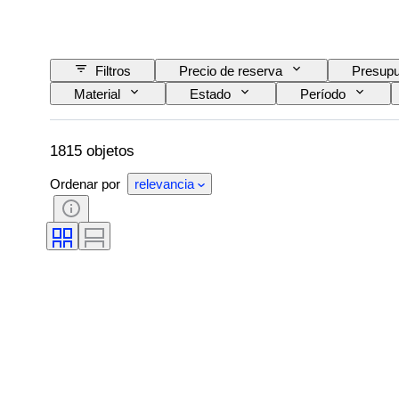
Filtros
Precio de reserva
Presupu
Material
Estado
Período
Montura del objetivo
Tipo de microscopio
Tipo de videocámara
Tipo de película
1815 objetos
Ordenar por
relevancia