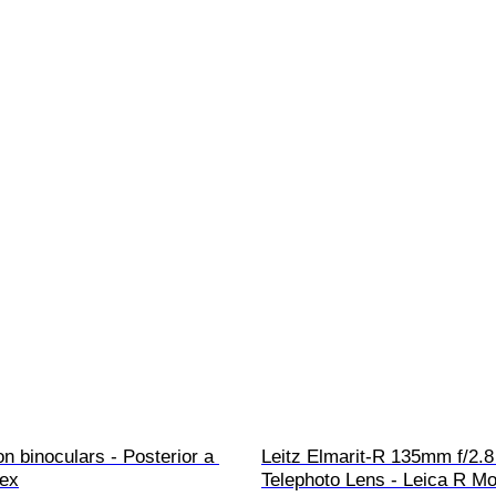
n binoculars - Posterior a 
Leitz Elmarit-R 135mm f/2.8
lex
Telephoto Lens - Leica R Mo