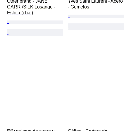
Other brand - JANE 
Yves Saint Laurent - Acero 
CARR /SILK Losange - 
- Gemelos
Estola (chal)