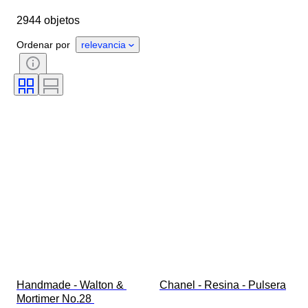
Marca
Objeto
2944 objetos
País de origen
Material
Género
Estado
Período
Ordenar por
relevancia
Piedra
Certificado
Ley
Estilo
Color
Talla de ropa
Corte
Tamaño del artículo
Motivo
Accesorios incluidos
Tipo de diamante
Size
Era
Creador
Modelo
Handmade - Walton & 
Chanel - Resina - Pulsera
Mortimer No.28 