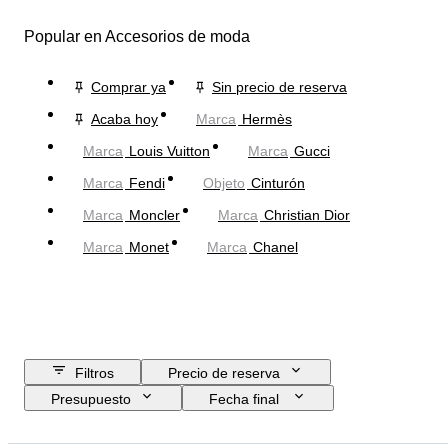
Popular en Accesorios de moda
Comprar ya
Sin precio de reserva
Acaba hoy
Marca
Hermès
Marca
Louis Vuitton
Marca
Gucci
Marca
Fendi
Objeto
Cinturón
Marca
Moncler
Marca
Christian Dior
Marca
Monet
Marca
Chanel
Filtros
Precio de reserva
Presupuesto
Fecha final
Ubicación
Dimensiones