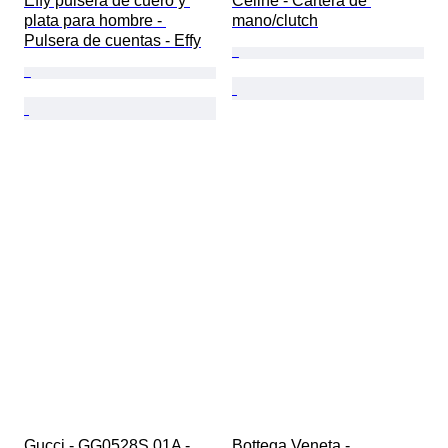
Effy pulsera de cuero y 
Céline - Cartera de 
plata para hombre - 
mano/clutch
Pulsera de cuentas - Effy
Gucci - GG0528S 01A - 
Bottega Veneta - 