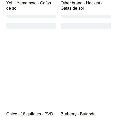
Yohji Yamamoto - Gafas 
Other brand - Hackett - 
de sol
Gafas de sol
Ónice - 18 quilates - PVD 
Burberry - Bufanda