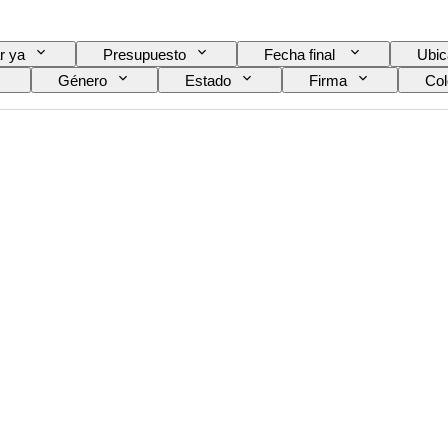
r ya
Presupuesto
Fecha final
Ubic
Género
Estado
Firma
Col