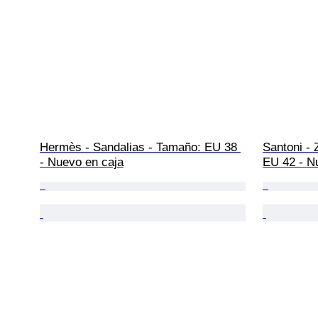
Hermès - Sandalias - Tamaño: EU 38 
Santoni - 
- Nuevo en caja
EU 42 - N