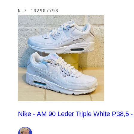
N.º
102907798
Nike - AM 90 Leder Triple White P38,5 -