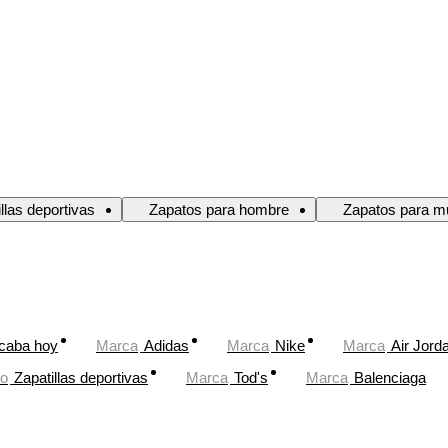
llas deportivas
Zapatos para hombre
Zapatos para m
caba hoy
Marca
Adidas
Marca
Nike
Marca
Air Jord
to
Zapatillas deportivas
Marca
Tod's
Marca
Balenciaga