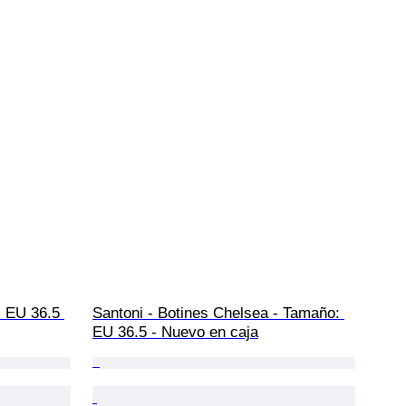
: EU 36.5 
Santoni - Botines Chelsea - Tamaño: 
EU 36.5 - Nuevo en caja