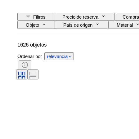
Filtros
Precio de reserva
Compra
Objeto
País de origen
Material
Motivo
Modelo
1626 objetos
Ordenar por
relevancia