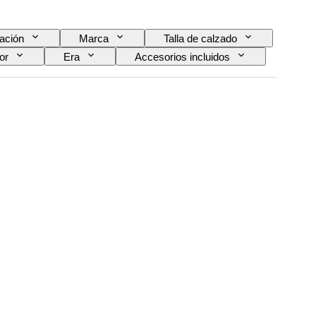
ación
Marca
Talla de calzado
or
Era
Accesorios incluidos