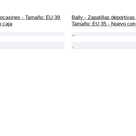
ocasines - Tamaño: EU 39 
Bally - Zapatillas deportivas 
n caja
Tamaño: EU 35 - Nuevo con 