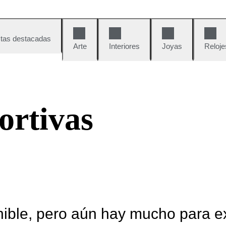
tas destacadas
Arte
Interiores
Joyas
Reloje
ortivas
nible, pero aún hay mucho para e