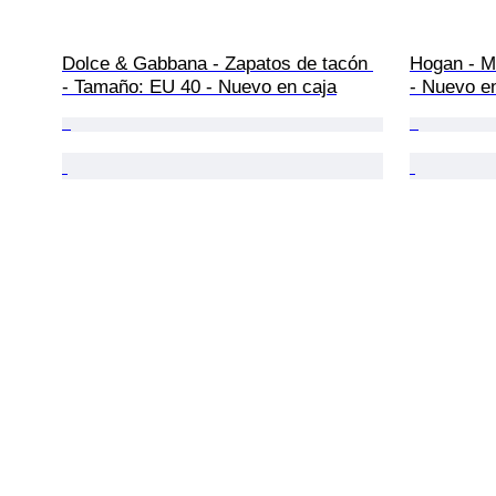
Dolce & Gabbana - Zapatos de tacón 
Hogan - M
- Tamaño: EU 40 - Nuevo en caja
- Nuevo e