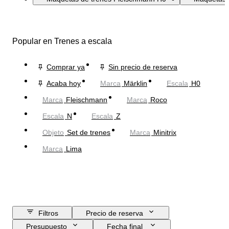
Popular en Trenes a escala
Comprar ya
Sin precio de reserva
Acaba hoy
Marca
Märklin
Escala
H0
Marca
Fleischmann
Marca
Roco
Escala
N
Escala
Z
Objeto
Set de trenes
Marca
Minitrix
Marca
Lima
Filtros
Precio de reserva
Presupuesto
Fecha final