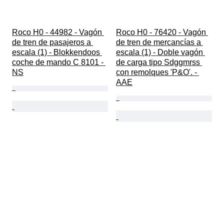
Roco H0 - 44982 - Vagón 
Roco H0 - 76420 - Vagón 
de tren de pasajeros a 
de tren de mercancías a 
escala (1) - Blokkendoos 
escala (1) - Doble vagón 
coche de mando C 8101 - 
de carga tipo Sdggmrss 
NS
con remolques 'P&O'. - 
AAE