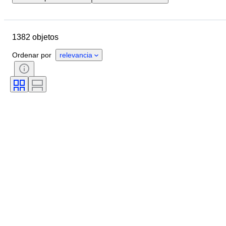
Ubicación
Marca
Objeto
País de origen
Material
1382 objetos
Estado
Accesorios
Período
Color
Escala
Control
Ordenar por
relevancia
Fuente de alimentación
Empresa ferroviaria
Era