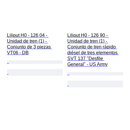
Liliput H0 - 126 04 - 
Liliput H0 - 126 90 - 
Unidad de tren (1) - 
Unidad de tren (1) - 
Conjunto de 3 piezas 
Conjunto de tren rápido 
VT06 - DB
diésel de tres elementos 
SVT 137 "Desfile 
General" - US Army