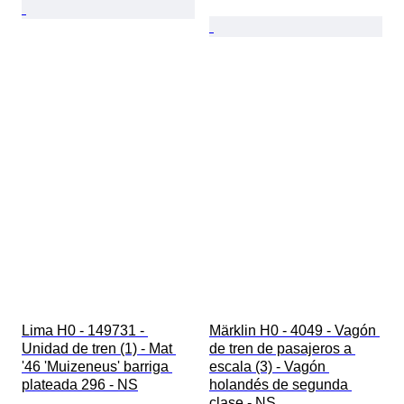
Lima H0 - 149731 - 
Märklin H0 - 4049 - Vagón 
Unidad de tren (1) - Mat 
de tren de pasajeros a 
'46 'Muizeneus' barriga 
escala (3) - Vagón 
plateada 296 - NS
holandés de segunda 
clase - NS