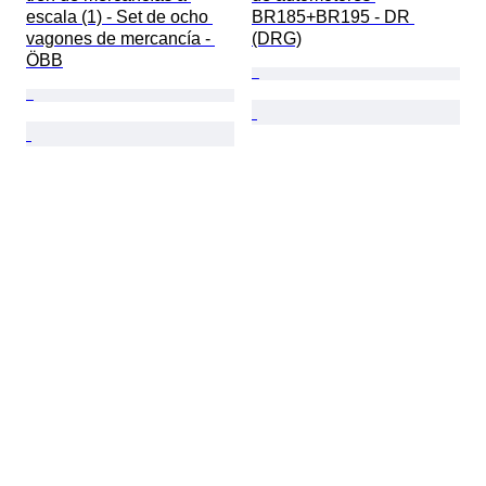
escala (1) - Set de ocho 
BR185+BR195 - DR 
vagones de mercancía - 
(DRG)
ÖBB