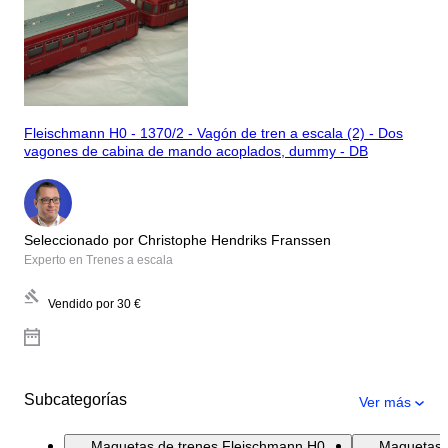
Fleischmann H0 - 1370/2 - Vagón de tren a escala (2) - Dos
vagones de cabina de mando acoplados, dummy - DB
Seleccionado por Christophe Hendriks Franssen
Experto en Trenes a escala
Vendido por
30 €
Subcategorías
Ver más
Maquetas de trenes Fleischmann H0
Maquetas 