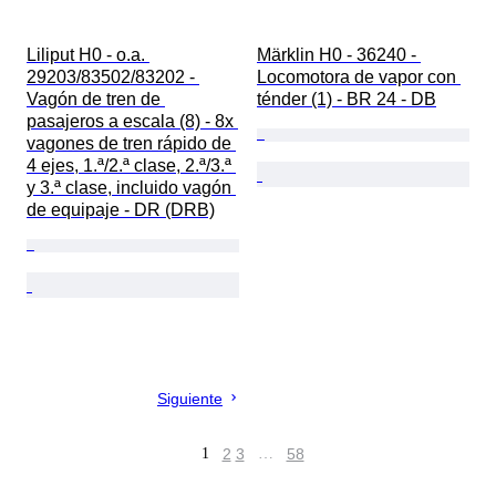
Liliput H0 - o.a. 
Märklin H0 - 36240 - 
29203/83502/83202 - 
Locomotora de vapor con 
Vagón de tren de 
ténder (1) - BR 24 - DB
pasajeros a escala (8) - 8x 
vagones de tren rápido de 
4 ejes, 1.ª/2.ª clase, 2.ª/3.ª 
y 3.ª clase, incluido vagón 
de equipaje - DR (DRB)
Siguiente
1
2
3
…
58