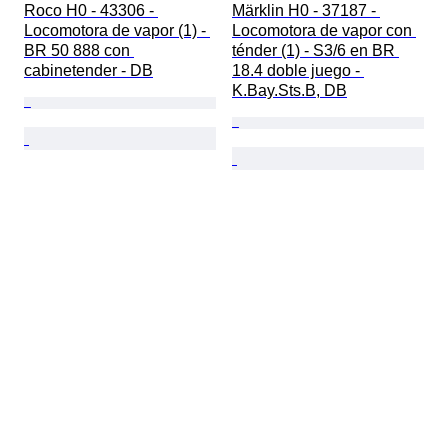
Roco H0 - 43306 - 
Märklin H0 - 37187 - 
Locomotora de vapor (1) - 
Locomotora de vapor con 
BR 50 888 con 
ténder (1) - S3/6 en BR 
cabinetender - DB
18.4 doble juego - 
K.Bay.Sts.B, DB