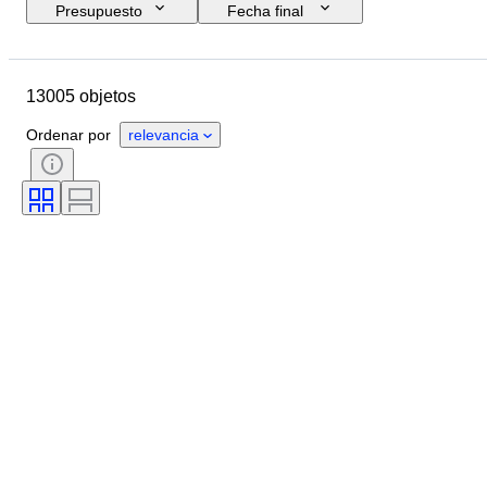
Presupuesto
Fecha final
Ubicación
Marca
Diámetro de la caja
13005 objetos
Longitud de la correa del reloj
Objeto
País de origen
Material
Ordenar por
relevancia
Género
Estado
Período
Certificado
Tema
Edición
Idioma
Color
Movimiento del reloj
Material de la correa del reloj
Era
Reserva de energía
Con sonido
Original / réplica
Tipo de automobilia
Modelo