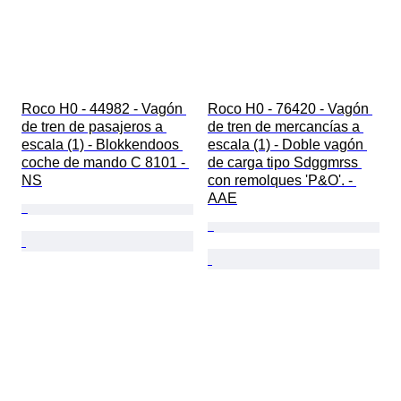
Roco H0 - 44982 - Vagón 
Roco H0 - 76420 - Vagón 
de tren de pasajeros a 
de tren de mercancías a 
escala (1) - Blokkendoos 
escala (1) - Doble vagón 
coche de mando C 8101 - 
de carga tipo Sdggmrss 
NS
con remolques 'P&O'. - 
AAE