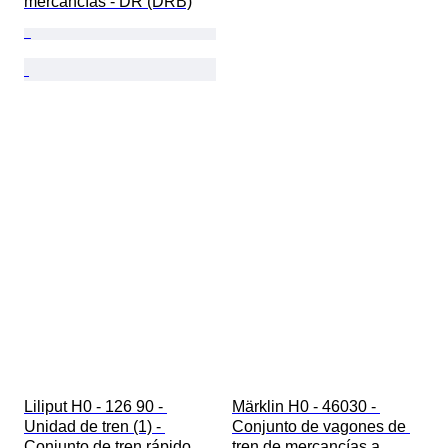
mercancías - DR (DRB)
Liliput H0 - 126 90 - 
Märklin H0 - 46030 - 
Unidad de tren (1) - 
Conjunto de vagones de 
Conjunto de tren rápido 
tren de mercancías a 