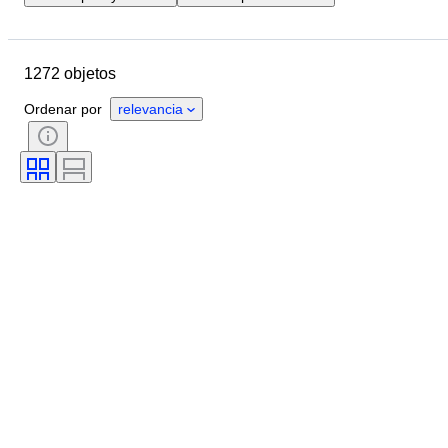
Fecha final
Ubicación
Marca
Objeto
1272 objetos
País de origen
Material
Estado
Accesorios
Período
Ordenar por
relevancia
Color
Escala
Control
Fuente de alimentación
Empresa ferroviaria
Era