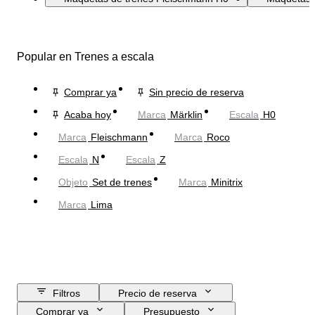
Popular en Trenes a escala
Comprar ya
Sin precio de reserva
Acaba hoy
Marca
Märklin
Escala
H0
Marca
Fleischmann
Marca
Roco
Escala
N
Escala
Z
Objeto
Set de trenes
Marca
Minitrix
Marca
Lima
Filtros
Precio de reserva
Comprar ya
Presupuesto