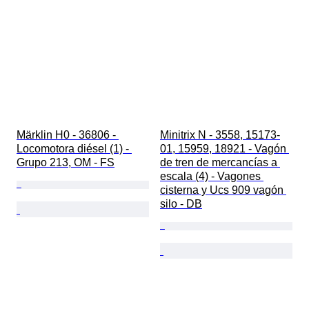
Märklin H0 - 36806 - 
Minitrix N - 3558, 15173-
Locomotora diésel (1) - 
01, 15959, 18921 - Vagón 
Grupo 213, OM - FS
de tren de mercancías a 
escala (4) - Vagones 
cisterna y Ucs 909 vagón 
silo - DB