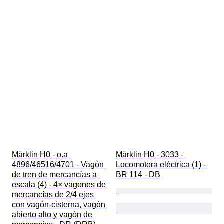
Märklin H0 - o.a 
Märklin H0 - 3033 - 
4896/46516/4701 - Vagón 
Locomotora eléctrica (1) - 
de tren de mercancías a 
BR 114 - DB
escala (4) - 4× vagones de 
mercancías de 2/4 ejes 
con vagón-cisterna, vagón 
abierto alto y vagón de 