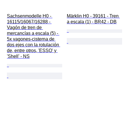
Sachsenmodelle H0 - 
Märklin H0 - 39161 - Tren 
16115/16067/16288 - 
a escala (1) - BR42 - DB
Vagón de tren de 
mercancías a escala (5) - 
5x vagones-cisterna de 
dos ejes con la rotulación 
de, entre otros, 'ESSO' y 
'Shell' - NS