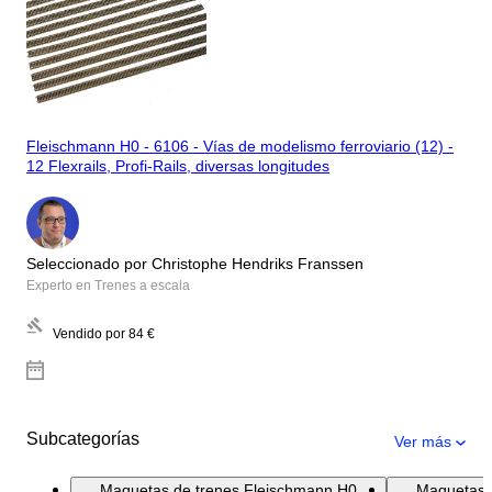
Fleischmann H0 - 6106 - Vías de modelismo ferroviario (12) -
12 Flexrails, Profi-Rails, diversas longitudes
Seleccionado por Christophe Hendriks Franssen
Experto en Trenes a escala
Vendido por
84 €
Subcategorías
Ver más
Maquetas de trenes Fleischmann H0
Maquetas 