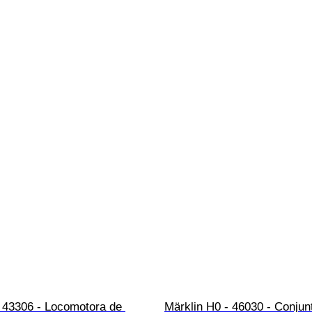
 43306 - Locomotora de 
Märklin H0 - 46030 - Conjun