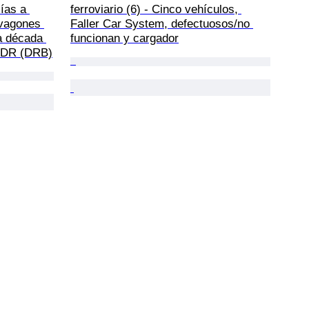
ías a 
ferroviario (6) - Cinco vehículos, 
 vagones 
Faller Car System, defectuosos/no 
a década 
funcionan y cargador
, DR (DRB)