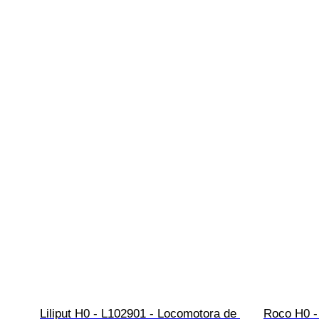
Liliput H0 - L102901 - Locomotora de 
Roco H0 -