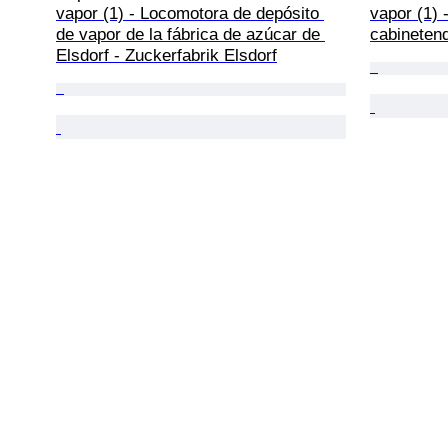
vapor (1) - Locomotora de depósito 
vapor (1) 
de vapor de la fábrica de azúcar de 
cabineten
Elsdorf - Zuckerfabrik Elsdorf