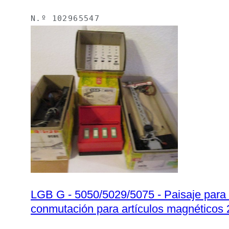
N.º
102965547
LGB G - 5050/5029/5075 - Paisaje para m
conmutación para artículos magnéticos 