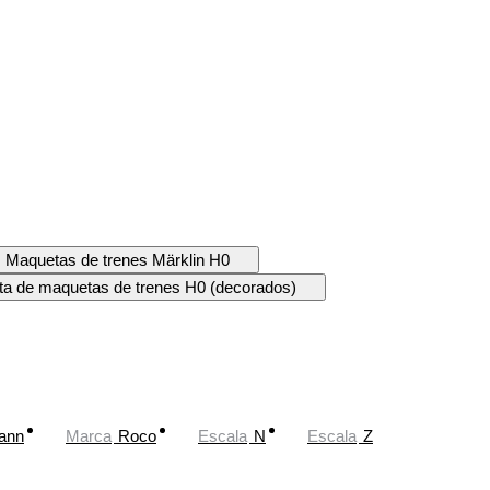
Maquetas de trenes Märklin H0
a de maquetas de trenes H0 (decorados)
ann
Marca
Roco
Escala
N
Escala
Z