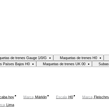
uetas de trenes Gauge 1/0/G
Maquetas de trenes H0
s Países Bajos H0
Maquetas de trenes UK 00
Subast
caba hoy
Marca
Märklin
Escala
H0
Marca
Fleischm
rca
Lima