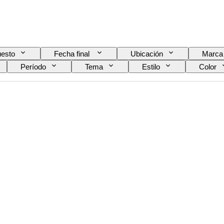
esto
Fecha final
Ubicación
Marca
Período
Tema
Estilo
Color
Era
Original / réplica