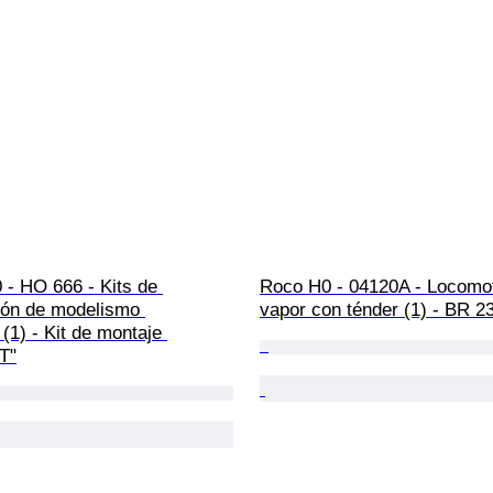
 - HO 666 - Kits de 
Roco H0 - 04120A - Locomot
ión de modelismo 
vapor con ténder (1) - BR 2
 (1) - Kit de montaje 
T"