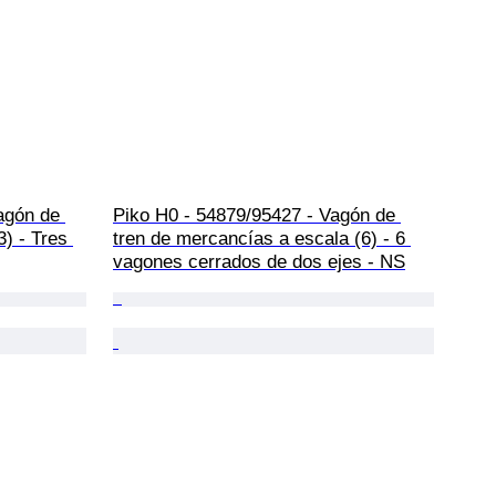
agón de 
Piko H0 - 54879/95427 - Vagón de 
3) - Tres 
tren de mercancías a escala (6) - 6 
vagones cerrados de dos ejes - NS