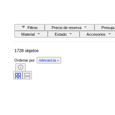
Filtros
Precio de reserva
Presupu
Material
Estado
Accesorios
Fuente de alimentación
Empresa ferroviaria
1728 objetos
Ordenar por
relevancia