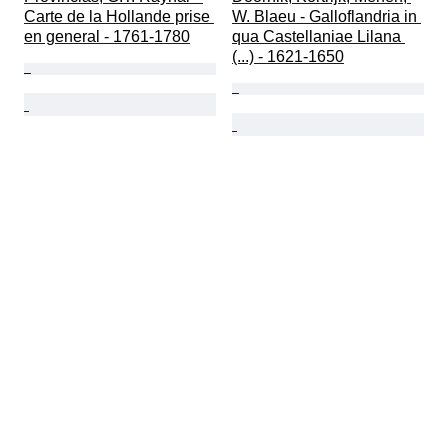
Carte de la Hollande prise 
W. Blaeu - Galloflandria in 
en general - 1761-1780
qua Castellaniae Lilana 
(...) - 1621-1650