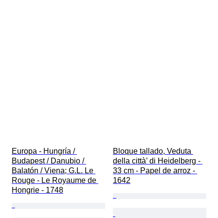
Europa - Hungría / 
Bloque tallado, Veduta 
Budapest / Danubio / 
della città’ di Heidelberg - 
Balatón / Viena; G.L. Le 
33 cm - Papel de arroz - 
Rouge - Le Royaume de 
1642
Hongrie - 1748