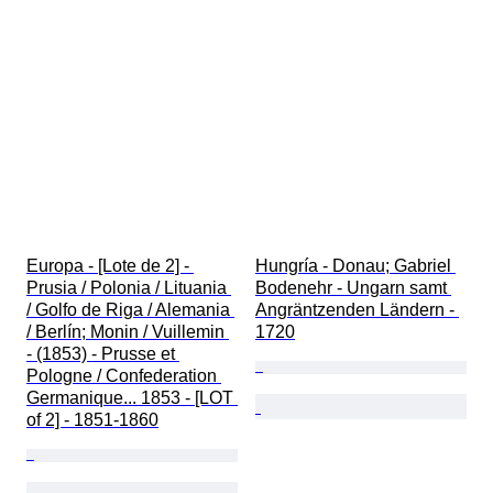
Europa - [Lote de 2] - 
Hungría - Donau; Gabriel 
Prusia / Polonia / Lituania 
Bodenehr - Ungarn samt 
/ Golfo de Riga / Alemania 
Angräntzenden Ländern - 
/ Berlín; Monin / Vuillemin 
1720
- (1853) - Prusse et 
Pologne / Confederation 
Germanique... 1853 - [LOT 
of 2] - 1851-1860