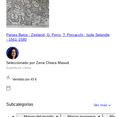
Países Bajos - Zeeland; G. Porro, T. Porcacchi - Isole Selandie
- 1561-1580
Seleccionado por Zena Chiara Masud
Experta en Libros
Vendido por
45 €
Subcategorías
Ver más
Mapas del mundo
Mapas europeos
Mapa