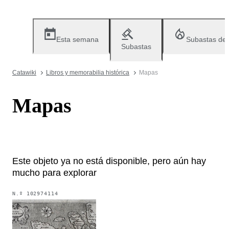
Esta semana
Subastas de
Subastas
Catawiki
Libros y memorabilia histórica
Mapas
Mapas
Este objeto ya no está disponible, pero aún hay
mucho para explorar
N.º
102974114