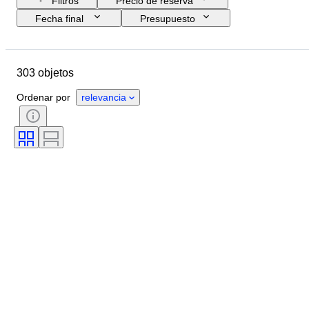
Filtros
Precio de reserva
Fecha final
Presupuesto
Ubicación
Tamaño
Dimensiones
Objeto
303 objetos
País de origen
Material
Estado
Período
Tema
Ordenar por
relevancia
Técnica
Firma
Encuadernado
Edición
Idioma
Color
Original / réplica
Vendido por
Era