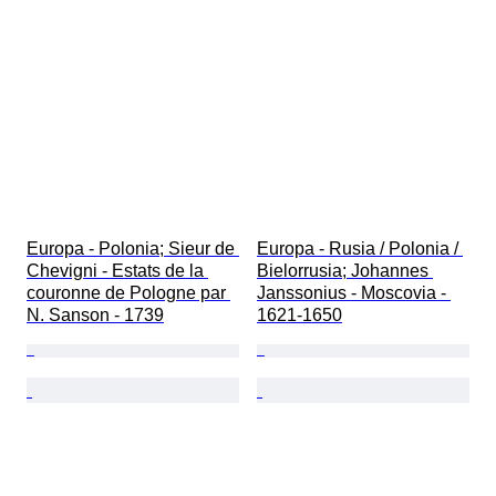
Europa - Polonia; Sieur de 
Europa - Rusia / Polonia / 
Chevigni - Estats de la 
Bielorrusia; Johannes 
couronne de Pologne par 
Janssonius - Moscovia - 
N. Sanson - 1739
1621-1650