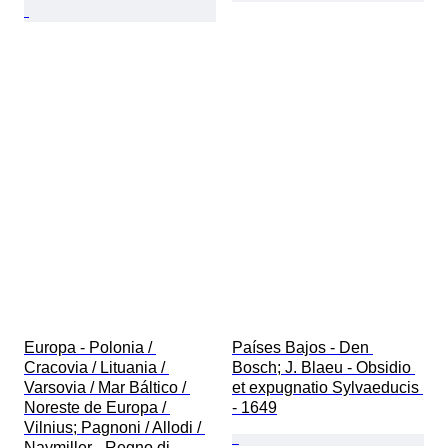
Europa - Polonia / 
Países Bajos - Den 
Cracovia / Lituania / 
Bosch; J. Blaeu - Obsidio 
Varsovia / Mar Báltico / 
et expugnatio Sylvaeducis 
Noreste de Europa / 
- 1649
Vilnius; Pagnoni / Allodi / 
Naymiller - Regno di 