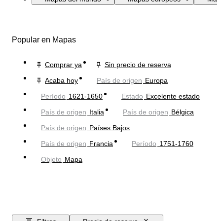
Popular en Mapas
Comprar ya
Sin precio de reserva
Acaba hoy
País de origen
Europa
Período
1621-1650
Estado
Excelente estado
País de origen
Italia
País de origen
Bélgica
País de origen
Países Bajos
País de origen
Francia
Período
1751-1760
Objeto
Mapa