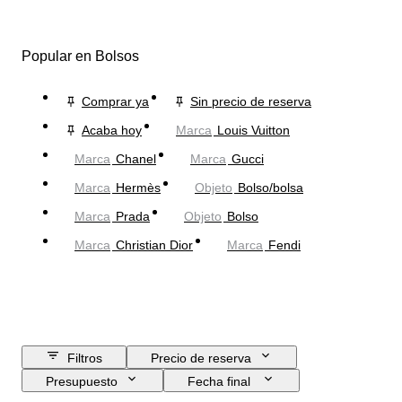
Popular en Bolsos
Comprar ya
Sin precio de reserva
Acaba hoy
Marca
Louis Vuitton
Marca
Chanel
Marca
Gucci
Marca
Hermès
Objeto
Bolso/bolsa
Marca
Prada
Objeto
Bolso
Marca
Christian Dior
Marca
Fendi
Filtros
Precio de reserva
Presupuesto
Fecha final