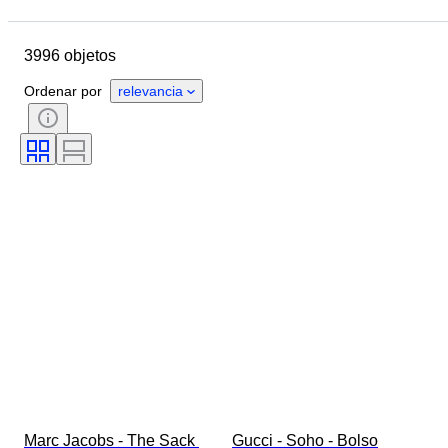
Ubicación
Dimensiones
Marca
Talla de ropa
Objeto
3996 objetos
País de origen
Material
Género
Estado
Certificado
Ordenar por
relevancia
Color
Accesorios incluidos
Motivo
Era
Tamaño del artículo
Modelo
Talla de calzado
Marc Jacobs - The Sack 
Gucci - Soho - Bolso