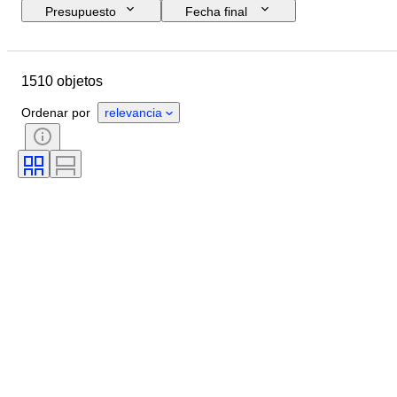
Presupuesto
Fecha final
Ubicación
Marca
Objeto
País de origen
Material
1510 objetos
Estado
Accesorios
Período
Tema
Estilo
Color
Ordenar por
relevancia
Escala
Control
Fuente de alimentación
Empresa ferroviaria
Era
Original / réplica