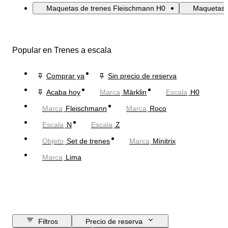
Maquetas de trenes Fleischmann H0
Maquetas 
Popular en Trenes a escala
Comprar ya
Sin precio de reserva
Acaba hoy
Marca
Märklin
Escala
H0
Marca
Fleischmann
Marca
Roco
Escala
N
Escala
Z
Objeto
Set de trenes
Marca
Minitrix
Marca
Lima
Filtros
Precio de reserva