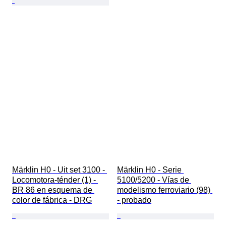
Märklin H0 - Uit set 3100 - 
Märklin H0 - Serie 
Locomotora-ténder (1) - 
5100/5200 - Vías de 
BR 86 en esquema de 
modelismo ferroviario (98) 
color de fábrica - DRG
- probado