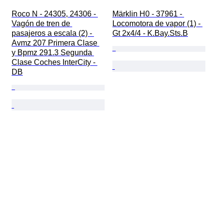
Roco N - 24305, 24306 - 
Märklin H0 - 37961 - 
Vagón de tren de 
Locomotora de vapor (1) - 
pasajeros a escala (2) - 
Gt 2x4/4 - K.Bay.Sts.B
Avmz 207 Primera Clase 
y Bpmz 291.3 Segunda 
Clase Coches InterCity - 
DB