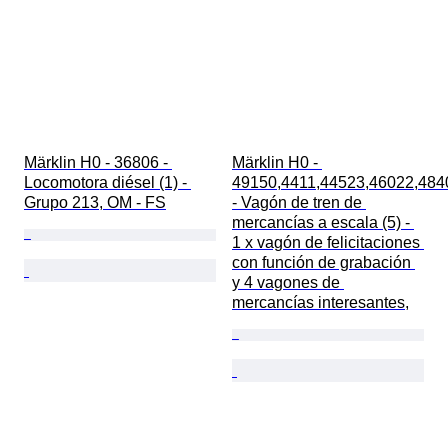
Märklin H0 - 36806 - 
Märklin H0 - 
Locomotora diésel (1) - 
49150,4411,44523,46022,484
Grupo 213, OM - FS
- Vagón de tren de 
mercancías a escala (5) - 
1 x vagón de felicitaciones 
con función de grabación 
y 4 vagones de 
mercancías interesantes,