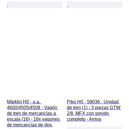
Märklin H0 - o.a. 
Piko H0 - 59036 - Unidad 
4600/4505/4508 - Vagón 
de tren (1) - 3 piezas GTW 
de tren de mercancías a 
2/8, MFX con sonido 
escala (16) - 16x vagones 
completo - Arriva
de mercancías de dos 