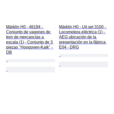
Märklin H0 - 46194 - 
Märklin H0 - Uit set 3100 - 
Conjunto de vagones de 
Locomotora eléctrica (1) - 
tren de mercancías a 
AEG ubicación de la 
escala (1) - Conjunto de 3 
presentación en la fábrica 
piezas "Hoogoven-Kalk" - 
E04 - DRG
DB