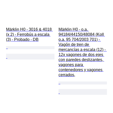
Märklin H0 - 3016 & 4018 
Märklin H0 - o.a. 
(x 2) - Ferrobús a escala 
94184/44150/48084 (Koll 
(3) - Probado - DB
o.a. 95 704/2003 701) - 
Vagón de tren de 
mercancías a escala (12) - 
12x vagones de dos ejes 
con paredes deslizantes, 
vagones para 
contenedores y vagones 
cerrados,