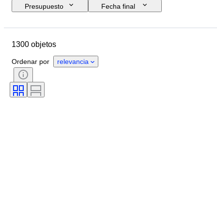
Presupuesto
Fecha final
Ubicación
Marca
Objeto
País de origen
Material
1300 objetos
Estado
Accesorios
Período
Tema
Estilo
Color
Ordenar por
relevancia
Escala
Control
Fuente de alimentación
Empresa ferroviaria
Era
Original / réplica