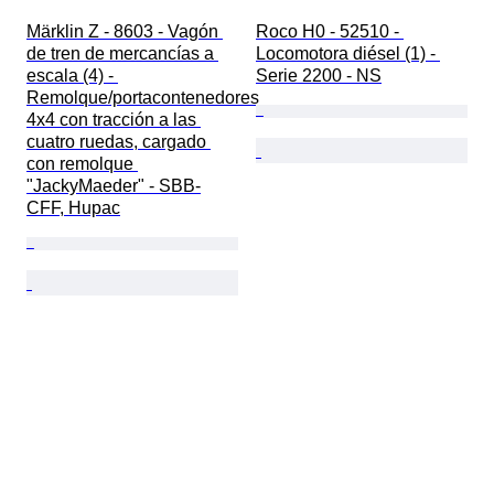
Märklin Z - 8603 - Vagón 
Roco H0 - 52510 - 
de tren de mercancías a 
Locomotora diésel (1) - 
escala (4) - 
Serie 2200 - NS
Remolque/portacontenedores 
4x4 con tracción a las 
cuatro ruedas, cargado 
con remolque 
"JackyMaeder" - SBB-
CFF, Hupac