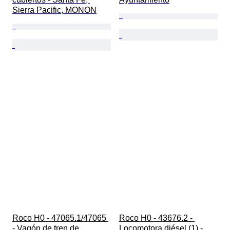
Sierra Pacific, MONON
Roco H0 - 47065.1/47065 
Roco H0 - 43676.2 - 
- Vagón de tren de 
Locomotora diésel (1) - 