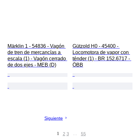
Märklin 1 - 54836 - Vagón 
Gützold H0 - 45400 - 
de tren de mercancías a 
Locomotora de vapor con 
escala (1) - Vagón cerrado 
ténder (1) - BR 152.6717 - 
de dos ejes - MEB (D)
ÖBB
Siguiente
1
2
3
…
55