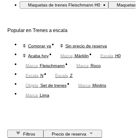
Maquetas de trenes Fleischmann H0
Maquetas 
Popular en Trenes a escala
Comprar ya
Sin precio de reserva
Acaba hoy
Marca
Märklin
Escala
H0
Marca
Fleischmann
Marca
Roco
Escala
N
Escala
Z
Objeto
Set de trenes
Marca
Minitrix
Marca
Lima
Filtros
Precio de reserva