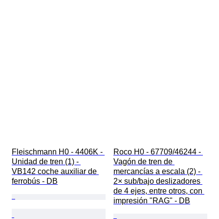
Fleischmann H0 - 4406K - 
Roco H0 - 67709/46244 - 
Unidad de tren (1) - 
Vagón de tren de 
VB142 coche auxiliar de 
mercancías a escala (2) - 
ferrobús - DB
2× sub/bajo deslizadores 
de 4 ejes, entre otros, con 
impresión "RAG" - DB