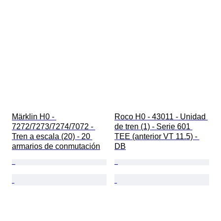
Märklin H0 - 
Roco H0 - 43011 - Unidad 
7272/7273/7274/7072 - 
de tren (1) - Serie 601 
Tren a escala (20) - 20 
TEE (anterior VT 11.5) - 
armarios de conmutación
DB