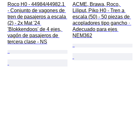
Roco H0 - 44984/44982.1 
ACME, Brawa, Roco, 
- Conjunto de vagones de 
Liliput, Piko H0 - Tren a 
tren de pasajeros a escala 
escala (50) - 50 piezas de 
(2) - 2x Mat '24 
acopladores tipo gancho · 
'Blokkendoos' de 4 ejes, 
Adecuado para ejes 
vagón de pasajeros de 
NEM362
tercera clase - NS