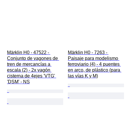
Märklin H0 - 47522 - 
Märklin H0 - 7263 - 
Conjunto de vagones de 
Paisaje para modelismo 
tren de mercancías a 
ferroviario (4) - 4 puentes 
escala (2) - 2x vagón 
en arco, de plástico (para 
cisterna de 4ejes 'VTG' 
las vías K y M)
'DSM' - NS