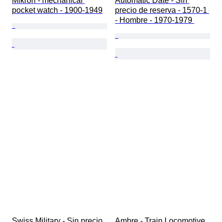
Mikron - mechanical 
Automatic Date - Sin 
pocket watch - 1900-1949
precio de reserva - 1570-1 
- Hombre - 1970-1979 
Swiss Military - Sin precio 
Ambre - Train Locomotive 