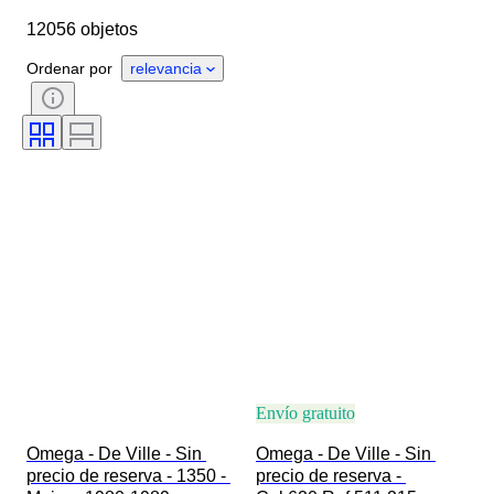
12056 objetos
Longitud de la correa del reloj
Objeto
País de origen
Material
Ordenar por
relevancia
Género
Estado
Período
Certificado
Tema
Edición
Idioma
Color
Movimiento del reloj
Material de la correa del reloj
Era
Reserva de energía
Con sonido
Original / réplica
Tipo de automobilia
Modelo
Envío gratuito
Omega - De Ville - Sin 
Omega - De Ville - Sin 
precio de reserva - 1350 - 
precio de reserva - 