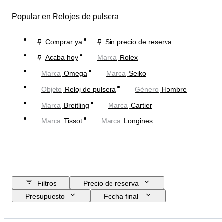
Popular en Relojes de pulsera
Comprar ya
Sin precio de reserva
Acaba hoy
Marca
Rolex
Marca
Omega
Marca
Seiko
Objeto
Reloj de pulsera
Género
Hombre
Marca
Breitling
Marca
Cartier
Marca
Tissot
Marca
Longines
Filtros
Precio de reserva
Presupuesto
Fecha final
Ubicación
Marca
Diámetro de la caja