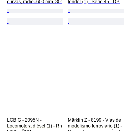
curvas, radio=600 mm, 30°
ténder (1) - Serie 45 - DB
LGB G - 2095N - 
Märklin Z - 8199 - Vías de 
Locomotora diésel (1) - Rh 
modelismo ferroviario (1) - 