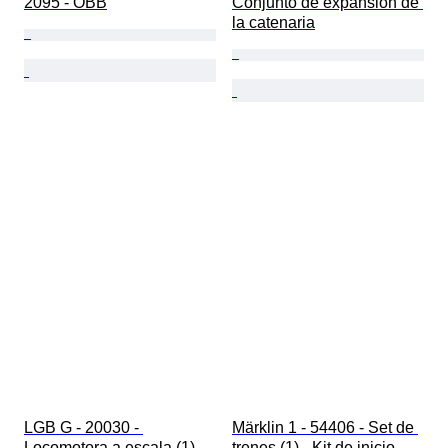
2095 - ÖBB
Conjunto de expansión de 
la catenaria
LGB G - 20030 - 
Märklin 1 - 54406 - Set de 
Locomotora a escala (1) - 
trenes (1) - Kit de inicio 