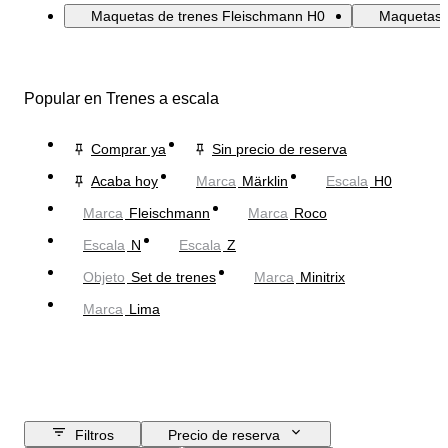
Maquetas de trenes Fleischmann H0
Maquetas 
Popular en Trenes a escala
Comprar ya
Sin precio de reserva
Acaba hoy
Marca
Märklin
Escala
H0
Marca
Fleischmann
Marca
Roco
Escala
N
Escala
Z
Objeto
Set de trenes
Marca
Minitrix
Marca
Lima
Filtros
Precio de reserva