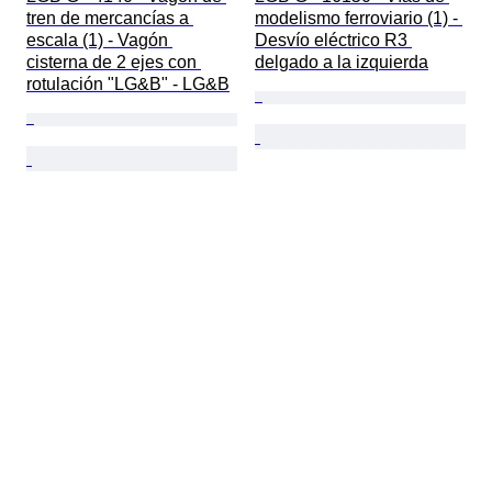
tren de mercancías a 
modelismo ferroviario (1) - 
escala (1) - Vagón 
Desvío eléctrico R3 
cisterna de 2 ejes con 
delgado a la izquierda
rotulación "LG&B" - LG&B