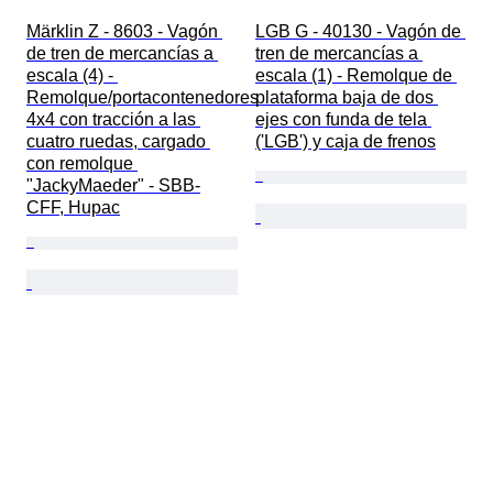
Märklin Z - 8603 - Vagón 
LGB G - 40130 - Vagón de 
de tren de mercancías a 
tren de mercancías a 
escala (4) - 
escala (1) - Remolque de 
Remolque/portacontenedores 
plataforma baja de dos 
4x4 con tracción a las 
ejes con funda de tela 
cuatro ruedas, cargado 
('LGB') y caja de frenos
con remolque 
"JackyMaeder" - SBB-
CFF, Hupac