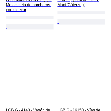
Motocicleta de bomberos 
Maxi 'Güterzug'
con sidecar
LGB G - 4140 - Vagón de 
LGB G - 16150 - Vías de 