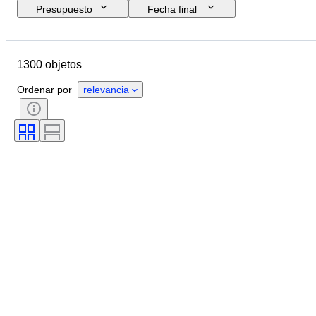
Presupuesto
Fecha final
Ubicación
Marca
Objeto
País de origen
Material
1300 objetos
Estado
Accesorios
Período
Tema
Estilo
Color
Ordenar por
relevancia
Escala
Control
Fuente de alimentación
Empresa ferroviaria
Era
Original / réplica