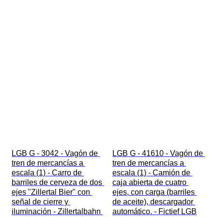
LGB G - 3042 - Vagón de 
LGB G - 41610 - Vagón de 
tren de mercancías a 
tren de mercancías a 
escala (1) - Carro de 
escala (1) - Camión de 
barriles de cerveza de dos 
caja abierta de cuatro 
ejes "Zillertal Bier" con 
ejes, con carga (barriles 
señal de cierre y 
de aceite), descargador 
iluminación - Zillertalbahn 
automático. - Fictief LGB