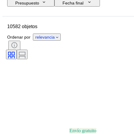
Presupuesto
Fecha final
Ubicación
Marca
Diámetro de la caja
10582 objetos
Longitud de la correa del reloj
Objeto
País de origen
Material
Ordenar por
relevancia
Género
Estado
Período
Certificado
Tema
Edición
Idioma
Color
Movimiento del reloj
Material de la correa del reloj
Era
Reserva de energía
Con sonido
Original / réplica
Tipo de automobilia
Modelo
Envío gratuito