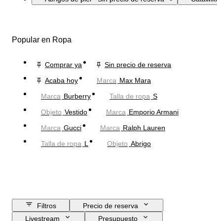
Popular en Ropa
Comprar ya
Sin precio de reserva
Acaba hoy
Marca
Max Mara
Marca
Burberry
Talla de ropa
S
Objeto
Vestido
Marca
Emporio Armani
Marca
Gucci
Marca
Ralph Lauren
Talla de ropa
L
Objeto
Abrigo
Filtros
Precio de reserva
Livestream
Presupuesto