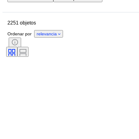
Fecha final
Ubicación
Marca
Objeto
2251 objetos
País de origen
Material
Género
Estado
Período
Ordenar por
relevancia
Estilo
Color
Talla de ropa
Tamaño del artículo
Era
Motivo
Medida del cuello de la camisa
Accesorios incluidos
Talla de calzado