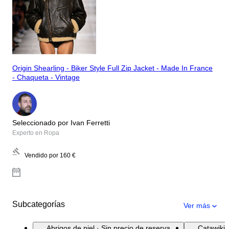
Origin Shearling - Biker Style Full Zip Jacket - Made In France
- Chaqueta - Vintage
Seleccionado por Ivan Ferretti
Experto en Ropa
Vendido por
160 €
Subcategorías
Ver más
Abrigos de piel · Sin precio de reserva
Catawiki 