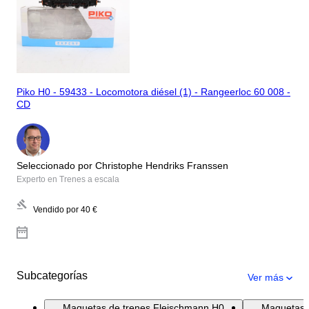
Piko H0 - 59433 - Locomotora diésel (1) - Rangeerloc 60 008 -
CD
Seleccionado por Christophe Hendriks Franssen
Experto en Trenes a escala
Vendido por
40 €
Subcategorías
Ver más
Maquetas de trenes Fleischmann H0
Maquetas 