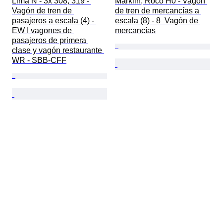
Lima N - 3x 308, 319 - 
Märklin, Roco H0 - Vagón 
Vagón de tren de 
de tren de mercancías a 
pasajeros a escala (4) - 
escala (8) - 8  Vagón de 
EW I vagones de 
mercancías
pasajeros de primera 
clase y vagón restaurante 
WR - SBB-CFF