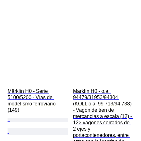
Märklin H0 - Serie 
Märklin H0 - o.a. 
5100/5200 - Vías de 
94479/31953/94304 
modelismo ferroviario 
(KOLL o.a. 99 713/94 738) 
(149)
- Vagón de tren de 
mercancías a escala (12) - 
12× vagones cerrados de 
2 ejes y 
portacontenedores, entre 