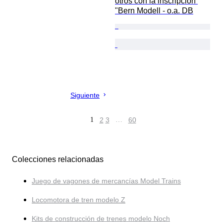
otros con la inscripción 
"Bern Modell - o.a. DB
Siguiente
1
2
3
…
60
Colecciones relacionadas
Juego de vagones de mercancías Model Trains
Locomotora de tren modelo Z
Kits de construcción de trenes modelo Noch