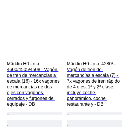
Märklin H0 - o.a. 
Märklin H0 - o.a. 4280/ - 
4600/4505/4508 - Vagón 
Vagón de tren de 
de tren de mercancías a 
mercancías a escala (7) - 
escala (16) - 16x vagones 
7x vagones de tren rápido 
de mercancías de dos 
de 4 ejes, 1ª y 2ª clase, 
ejes con vagones 
incluye coche 
cerrados y furgones de 
panorámico, coche 
equipaje - DB
restaurante y - DB