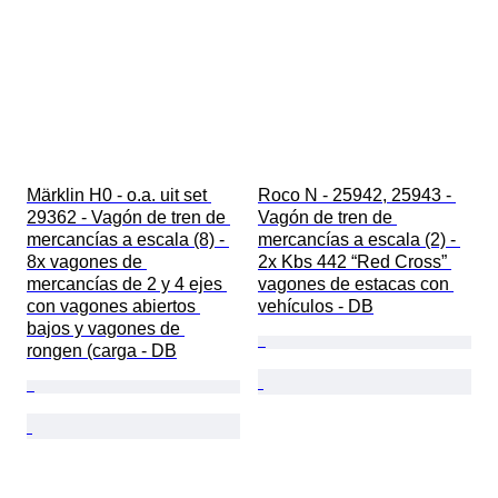
Märklin H0 - o.a. uit set 
Roco N - 25942, 25943 - 
29362 - Vagón de tren de 
Vagón de tren de 
mercancías a escala (8) - 
mercancías a escala (2) - 
8x vagones de 
2x Kbs 442 “Red Cross” 
mercancías de 2 y 4 ejes 
vagones de estacas con 
con vagones abiertos 
vehículos - DB
bajos y vagones de 
rongen (carga - DB