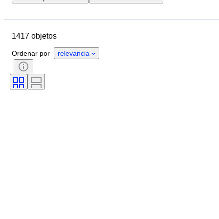
Ubicación
Marca
Objeto
País de origen
Material
1417 objetos
Estado
Accesorios
Período
Tema
Estilo
Color
Ordenar por
relevancia
Escala
Control
Fuente de alimentación
Empresa ferroviaria
Era
Original / réplica