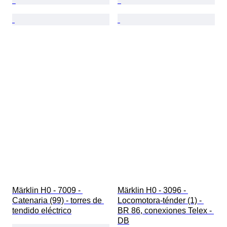
Märklin H0 - 7009 - 
Märklin H0 - 3096 - 
Catenaria (99) - torres de 
Locomotora-ténder (1) - 
tendido eléctrico
BR 86, conexiones Telex - 
DB