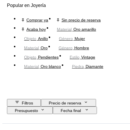
Popular en Joyería
Comprar ya
Sin precio de reserva
Acaba hoy
Material
Oro amarillo
Objeto
Anillo
Género
Mujer
Material
Oro
Género
Hombre
Objeto
Pendientes
Estilo
Vintage
Material
Oro blanco
Piedra
Diamante
Filtros
Precio de reserva
Presupuesto
Fecha final
Ubicación
Marca
Objeto
País de origen
Material