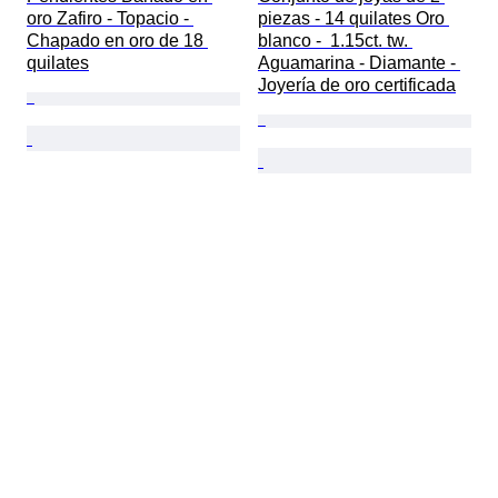
oro Zafiro - Topacio - 
piezas - 14 quilates Oro 
Chapado en oro de 18 
blanco -  1.15ct. tw. 
quilates
Aguamarina - Diamante - 
Joyería de oro certificada