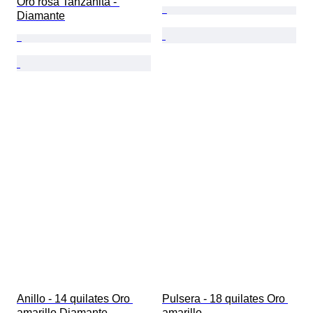
Oro rosa Tanzanita - 
Diamante
Anillo - 14 quilates Oro 
Pulsera - 18 quilates Oro 
amarillo Diamante 
amarillo