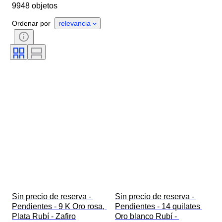
9948 objetos
Género
Estado
Piedra
Certificado
Ley
Estilo
Ordenar por
relevancia
Corte
Pureza
Grado de color
Color exacto
Tamaño del artículo
Transparencia de la piedra preciosa
Tratamiento
Tipo de diamante
Lustre de la perla
Era
Intensidad de color fantasía
Matiz de color fantasía
Sin precio de reserva - 
Sin precio de reserva - 
Pendientes - 9 K Oro rosa, 
Pendientes - 14 quilates 
Plata Rubí - Zafiro
Oro blanco Rubí - 