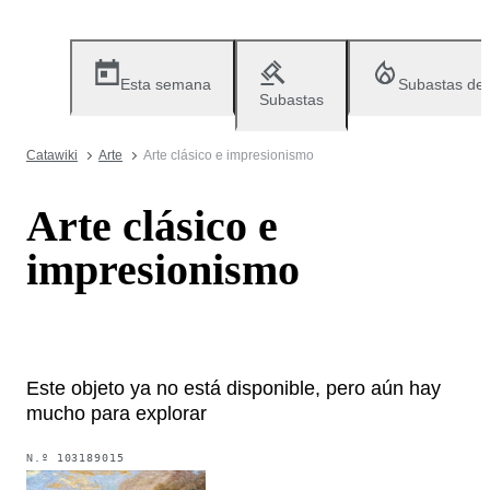
Esta semana
Subastas de
Subastas
Catawiki
Arte
Arte clásico e impresionismo
Arte clásico e
impresionismo
Este objeto ya no está disponible, pero aún hay
mucho para explorar
N.º
103189015