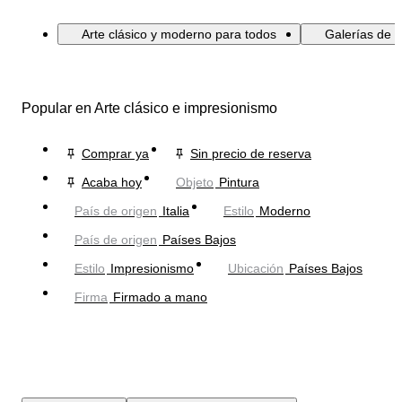
Arte clásico y moderno para todos
Galerías de a
Popular en Arte clásico e impresionismo
Comprar ya
Sin precio de reserva
Acaba hoy
Objeto
Pintura
País de origen
Italia
Estilo
Moderno
País de origen
Países Bajos
Estilo
Impresionismo
Ubicación
Países Bajos
Firma
Firmado a mano