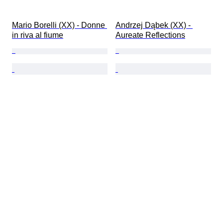
Mario Borelli (XX) - Donne 
Andrzej Dąbek (XX) - 
in riva al fiume
Aureate Reflections