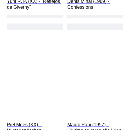
Yuni R. P. (XX) - ​"Reflejos 
Denis Mihai (1969) - 
de Giverny"
Confessions
Piet Mees (XX) - 
Mauro Pani (1957) - 