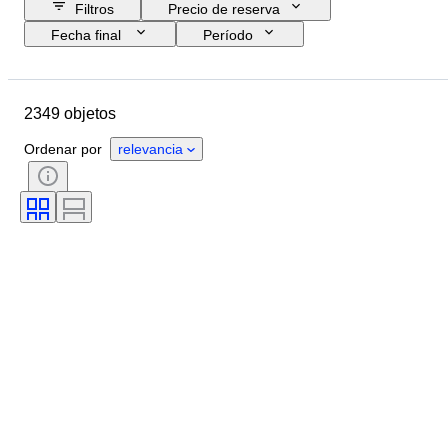
Filtros
Precio de reserva
Fecha final
Período
Presupuesto
Tamaño
País de origen
Firma
2349 objetos
Ubicación
Objeto
Estilo
Tema
Estado
Técnica
Ordenar por
relevancia
Artista