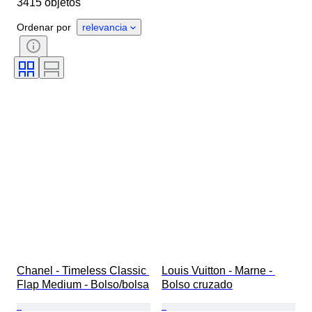
3415 objetos
País de origen
Material
Género
Estado
Certificado
Ordenar por
relevancia
Color
Accesorios incluidos
Motivo
Era
Tamaño del artículo
Modelo
Talla de calzado
Chanel - Timeless Classic 
Louis Vuitton - Marne - 
Flap Medium - Bolso/bolsa
Bolso cruzado