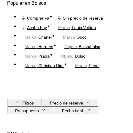
Popular en Bolsos
Comprar ya
Sin precio de reserva
Acaba hoy
Marca
Louis Vuitton
Marca
Chanel
Marca
Gucci
Marca
Hermès
Objeto
Bolso/bolsa
Marca
Prada
Objeto
Bolso
Marca
Christian Dior
Marca
Fendi
Filtros
Precio de reserva
Presupuesto
Fecha final
Ubicación
Dimensiones
Marca
Talla de ropa
Objeto