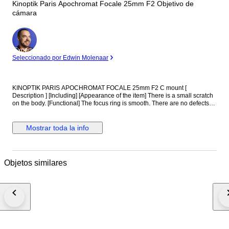
Kinoptik Paris Apochromat Focale 25mm F2 Objetivo de
cámara
Experto
Seleccionado por Edwin Molenaar
KINOPTIK PARIS APOCHROMAT FOCALE 25mm F2 C mount [
Description ] [Including] [Appearance of the item] There is a small scratch
on the body. [Functional] The focus ring is smooth. There are no defects
that affect the photo. [Optical System] There are no fungi. There is no
haze. There is no lens separation. There is no dust. Aperture blade works
well. There are no defects that affect the photo. Shipping I ship it in Japan
Mostrar toda la info
post EMS or Small Parquet. Attach the tracking number. Shipping is only
available to the address registered in Catawiki. As it is shipped from
Japan, it cannot be shipped to Russia. To everyone in Italy - Due to the
slow shipping process within Italy, delivery will be slower than usual. A
Objetos similares
tutti in Italia - A causa della lentezza del processo di spedizione in Italia,
la consegna sarà più lenta del solito. Payment We will ship the item 3
business days after your payment clears. International Buyers - Please
Note: This item will be shipped from Japan. Import duties taxes and
charges are not included in the item price or shipping cost. These charges
are the buyer's responsibility. No refunds will be given in the event of
refusal to pay VAT or duties or refusal to accept the package. Please
check with your country's customs office to determine what these
additional costs will be prior to bidding or buying.