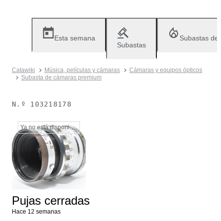
Esta semana
Subastas de
Subastas
Catawiki
Música, películas y cámaras
Cámaras y equipos ópticos
Subasta de cámaras premium
N.º
103218178
Ya no está disponible
Pujas cerradas
Hace 12 semanas