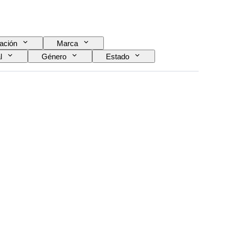
ación
Marca
l
Género
Estado
Idioma
Color