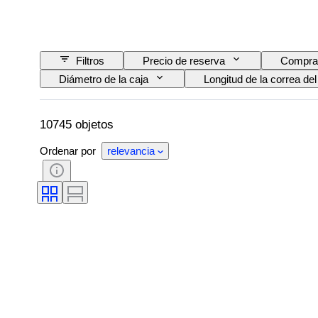
Filtros
Precio de reserva
Compra
Diámetro de la caja
Longitud de la correa del 
Accesorios
Período
Certificado
Movimiento del reloj
Material de la correa del 
10745 objetos
Ordenar por
relevancia