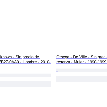
known - Sin precio de 
Omega - De Ville - Sin preci
 7B27-0AA0 - Hombre - 2010-
reserva - Mujer - 1990-1999