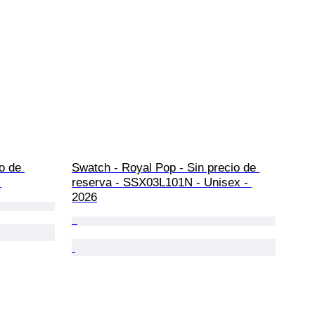
o de 
Swatch - Royal Pop - Sin precio de 
 
reserva - SSX03L101N - Unisex - 
2026