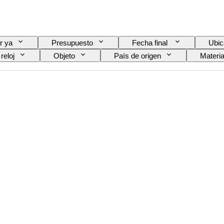
r ya
Presupuesto
Fecha final
Ubic
reloj
Objeto
País de origen
Materia
Tema
Encuadernado
Edición
reloj
Era
Modelo