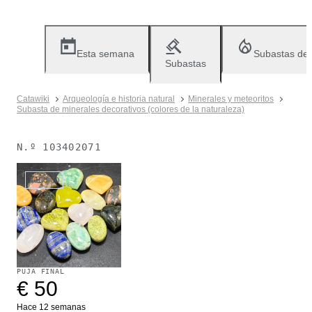
Esta semana
Subastas de
Subastas
Catawiki
Arqueología e historia natural
Minerales y meteoritos
Subasta de minerales decorativos (colores de la naturaleza)
N.º
103402071
Vendido
PUJA FINAL
€ 50
Hace 12 semanas