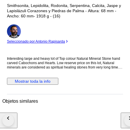
Smithsonita, Lepidolita, Rodonita, Serpentina, Calcita, Jaspe y
Lapislázuli Corazones y Piedras de Palma - Altura: 68 mm -
Ancho: 60 mm- 1918 g - (16)
Experto
Seleccionado por Antonio Rapisarda
Interesting large and heavy lot of Top colour Natural Mineral Stone hand
carved Cabochons and Hearts. Low reserve price on this lot, Natural
minerals are considered as spiritual healing stones from very long time.
The colour of this lot is very rare and the origin of stone is from world
famous mines located in Afghanistan. The glow of natural stone is very
attractive when placed under light and provides relaxation to eyes.
Mostrar toda la info
Smithsonite, Lepidolite, Rhodonite, Serpentine, Calcite, Jasper & Lapis
Lazuli natural stones are used to hand carve these amazing pieces. Total
Number of Pieces: 16 Total Weight: 1918 Grams Sizes From: 68 x 60 x 25
mm TO 65 x 40 x 23 mm Colour: Multi Registered international shipping
Objetos similares