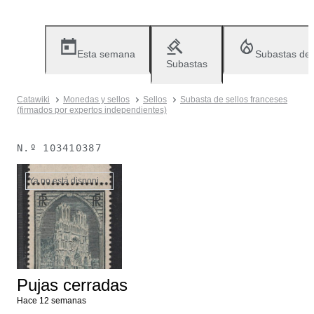
Esta semana
Subastas de
Subastas
Catawiki
Monedas y sellos
Sellos
Subasta de sellos franceses
(firmados por expertos independientes)
N.º
103410387
Ya no está disponible
Pujas cerradas
Hace 12 semanas