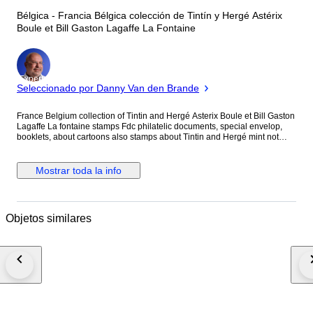
Bélgica - Francia Bélgica colección de Tintín y Hergé Astérix
Boule et Bill Gaston Lagaffe La Fontaine
Experto
Seleccionado por Danny Van den Brande
France Belgium collection of Tintin and Hergé Asterix Boule et Bill Gaston
Lagaffe La fontaine stamps Fdc philatelic documents, special envelop,
booklets, about cartoons also stamps about Tintin and Hergé mint not
hinged in perfect condition. Including the rare set of 6 sheets Tintin
numbers 4051 to 4056 from the book stamps ** mint not hinged condition
with first day cancellations. Very important catalogue value quotation ! The
Mostrar toda la info
yellowish color is due to the camera. Please see the 16 photos and
please make your opinion. Shipping by registered with insurance and
tracking. For the other countries than France : the receipt by the
consignee may take 10/15 days the seller is not responsible for the delay
Objetos similares
occured by the French post-office.