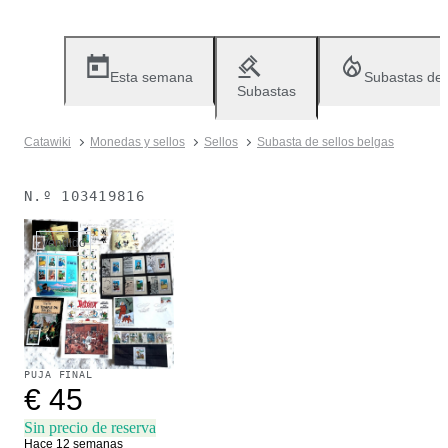
Esta semana
Subastas de
Subastas
Catawiki
Monedas y sellos
Sellos
Subasta de sellos belgas
N.º
103419816
Vendido
PUJA FINAL
€ 45
Sin precio de reserva
Hace 12 semanas