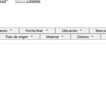
ssot
Marca
Longines
esto
Fecha final
Ubicación
Marca
País de origen
Material
Género
Color
Movimiento del reloj
Material de la correa
riginal / réplica
Tipo de automobilia
Modelo