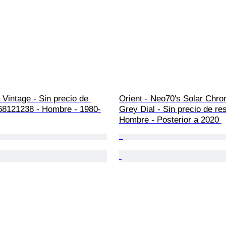
 Vintage - Sin precio de 
Orient - Neo70's Solar Chro
 68121238 - Hombre - 1980-
Grey Dial - Sin precio de res
Hombre - Posterior a 2020 