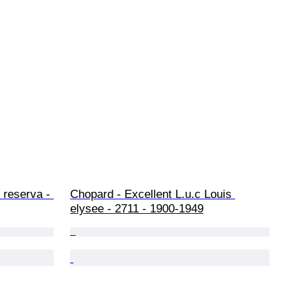
e reserva - 
Chopard - Excellent L.u.c Louis 
elysee - 2711 - 1900-1949