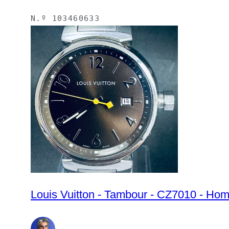
N.º
103460633
Louis Vuitton - Tambour - CZ7010 - Ho