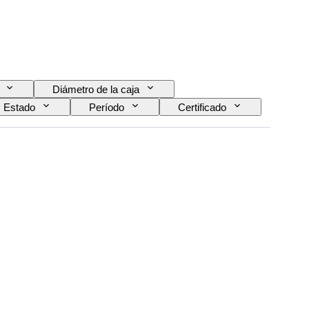
Diámetro de la caja
Estado
Período
Certificado
 del reloj
Era