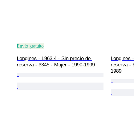
Envío gratuito
Longines - L963.4 - Sin precio de 
Longines -
reserva - 3345 - Mujer - 1990-1999 
reserva -
1989 