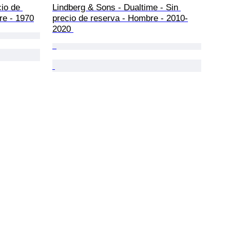
cio de 
Lindberg & Sons - Dualtime - Sin 
re - 1970
precio de reserva - Hombre - 2010-
2020 