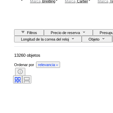
Marca
Breitling
Marca
Cartier
Marca
Ti
Filtros
Precio de reserva
Presupu
Longitud de la correa del reloj
Objeto
Tema
Edición
Idioma
Reserva de energía
Con sonido
O
13260 objetos
Ordenar por
relevancia