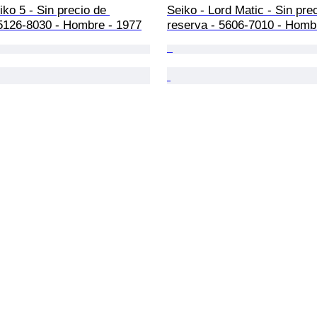
iko 5 - Sin precio de 
Seiko - Lord Matic - Sin pre
 5126-8030 - Hombre - 1977
reserva - 5606-7010 - Homb