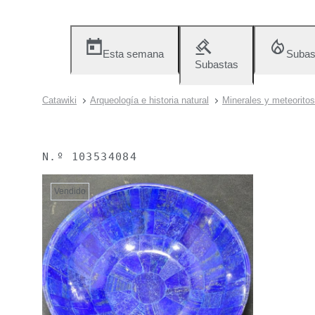
Esta semana
Subas
Subastas
Catawiki
Arqueología e historia natural
Minerales y meteoritos
N.º
103534084
Vendido