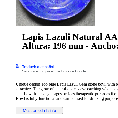
Lapis Lazuli Natural A
Altura: 196 mm - Ancho:
Traducir a español
Será traducido por el Traductor de Google
Unique design Top blue Lapis Lazuli Gem-stone bowl with bea
attractive. The glow of natural stone is eye catching when pla
This bowl has many usages besides therapeutic purposes it can
Bowl is fully-functional and can be used for drinking purpose
that this is a patch work of natural stone.
Mostrar toda la info
Weight: 752 Gram
Size: 196 x 62 x 196 mm