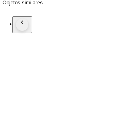
Objetos similares
Colour: Top Blue with Golden pyrite
Registered shipping with track and trace, Fast & Quick