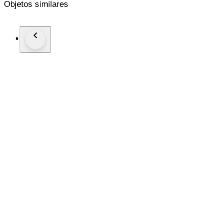
Objetos similares
Registered international shipping with track and trace