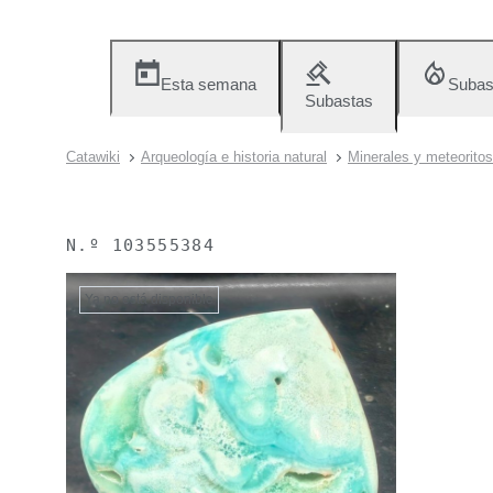
Esta semana
Subas
Subastas
Catawiki
Arqueología e historia natural
Minerales y meteoritos
N.º
103555384
Ya no está disponible