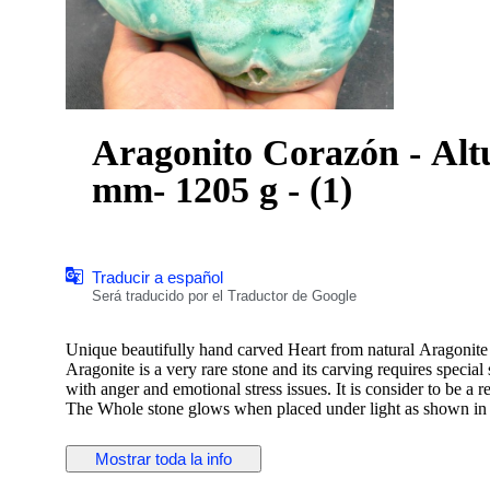
Aragonito Corazón - Alt
mm- 1205 g - (1)
Traducir a español
Será traducido por el Traductor de Google
Unique beautifully hand carved Heart from natural Aragonite m
Aragonite is a very rare stone and its carving requires special
with anger and emotional stress issues. It is consider to be a re
The Whole stone glows when placed under light as shown in t
Weight: 1205 Grams
Mostrar toda la info
Size: 145 x 128 x 35 mm
Color: Turquoise Blue