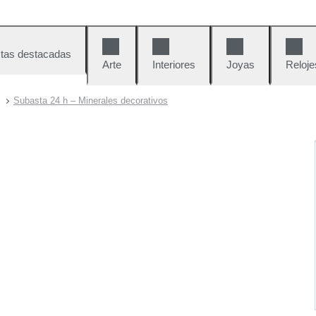
tas destacadas
Arte
Interiores
Joyas
Reloje
Subasta 24 h – Minerales decorativos