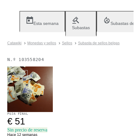
Esta semana
Subastas de
Subastas
Catawiki
Monedas y sellos
Sellos
Subasta de sellos belgas
N.º
103558204
Vendido
PUJA FINAL
€ 51
Sin precio de reserva
Hace 12 semanas