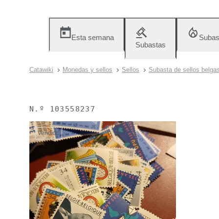
Esta semana
Subas
Subastas
Catawiki
Monedas y sellos
Sellos
Subasta de sellos belga
N.º
103558237
Vendido