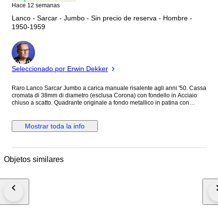
Hace 12 semanas
Lanco - Sarcar - Jumbo - Sin precio de reserva - Hombre -
1950-1959
Experto
Seleccionado por Erwin Dekker
Raro Lanco Sarcar Jumbo a carica manuale risalente agli anni '50. Cassa
cromata di 38mm di diametro (esclusa Corona) con fondello in Acciaio
chiuso a scatto. Quadrante originale a fondo metallico in patina con
grafica oro e inserto centrale lavorato a Gullochè, indici misti applicati,
lancette Dauphine e piccoli secondi a ore 6. Corona, cinturino in pelle e
fibbia in Acciaio non logati. Movimento a carica manuale firmato Lanco
Mostrar toda la info
Cal.1022 in ottimo stato di funzionamento. Condizioni generali buone
vista l'età, qualche segno marcato del tempo generalizzato sulla cassa.
Orologio molto bello e di grande fascino Vintage. Non possiede scatola
originale e documenti. Spedizione sicura e tracciata.
Objetos similares