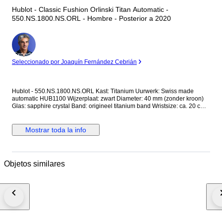
Hublot - Classic Fushion Orlinski Titan Automatic -
550.NS.1800.NS.ORL - Hombre - Posterior a 2020
Experto
Seleccionado por Joaquín Fernández Cebrián
Hublot - 550.NS.1800.NS.ORL Kast: Titanium Uurwerk: Swiss made
automatic HUB1100 Wijzerplaat: zwart Diameter: 40 mm (zonder kroon)
Glas: sapphire crystal Band: origineel titanium band Wristsize: ca. 20 cm
Staat: Nieuwstaat! Garantie: Hublot garantie > 1 jaar (online
geregistreerd) Komt in originele doos + echtheidscertificaat "de
Horlogemeesters." Aangetekende en verzekerde verzending (DHL-
Mostrar toda la info
express).
Objetos similares