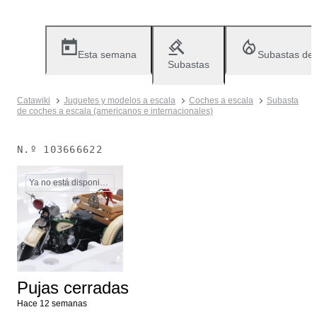
Esta semana
Subastas de
Subastas
Catawiki
Juguetes y modelos a escala
Coches a escala
Subasta
de coches a escala (americanos e internacionales)
N.º
103666622
Ya no está disponible
Pujas cerradas
Hace 12 semanas