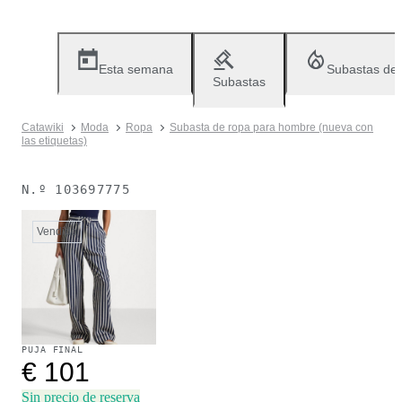
Esta semana
Subastas de
Subastas
Catawiki
Moda
Ropa
Subasta de ropa para hombre (nueva con
las etiquetas)
N.º
103697775
Vendido
PUJA FINAL
€ 101
Sin precio de reserva