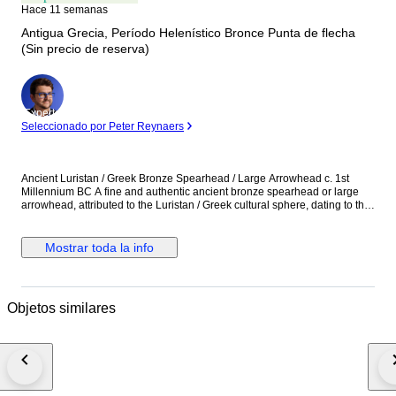
Hace 11 semanas
Antigua Grecia, Período Helenístico Bronce Punta de flecha
(Sin precio de reserva)
Experto
Seleccionado por Peter Reynaers
Ancient Luristan / Greek Bronze Spearhead / Large Arrowhead c. 1st
Millennium BC A fine and authentic ancient bronze spearhead or large
arrowhead, attributed to the Luristan / Greek cultural sphere, dating to the
1st millennium BC. This elegant weapon displays a long, leaf-shaped
blade with a clearly defined central midrib, tapering symmetrically to a
sharp point. The elongated tang remains intact, indicating the piece was
Mostrar toda la info
originally mounted on a wooden shaft. The proportions and form are
characteristic of ancient Near Eastern and Eastern Mediterranean
projectile weapons, used in both warfare and hunting. The surface is
covered with a naturally developed green and brown patina, with areas of
Objetos similares
mineralisation and light encrustation consistent with long-term burial. No
modern cleaning or restoration has been undertaken; the piece remains
in an honest, archaeologically intact condition. Weapons of this size and
refinement are increasingly scarce and are highly regarded for their
historical presence and craftsmanship. The spearhead is accompanied by
a display case, allowing for secure storage and an attractive presentation.
Details: Material: Bronze Culture: Luristan / Greek (Western Iran / Eastern