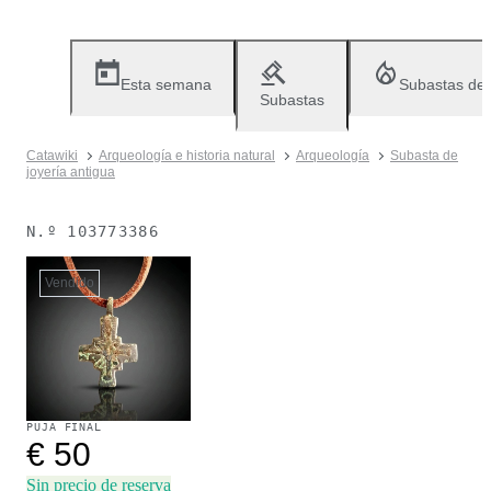
Esta semana
Subastas de
Subastas
Catawiki
Arqueología e historia natural
Arqueología
Subasta de
joyería antigua
N.º
103773386
Vendido
PUJA FINAL
€ 50
Sin precio de reserva