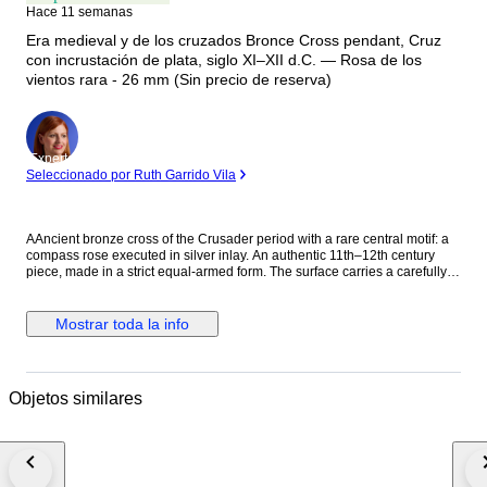
Hace 11 semanas
Era medieval y de los cruzados Bronce Cross pendant, Cruz
con incrustación de plata, siglo XI–XII d.C. — Rosa de los
vientos rara - 26 mm (Sin precio de reserva)
Experto
Seleccionado por Ruth Garrido Vila
AAncient bronze cross of the Crusader period with a rare central motif: a
compass rose executed in silver inlay. An authentic 11th–12th century
piece, made in a strict equal-armed form. The surface carries a carefully
constructed ornament, with fine channels cut into the bronze and filled
with hammered silver wire. This technique creates a sharp contrast
between the dark aged patina and the bright metallic lines. At the center
Mostrar toda la info
lies a striking composition: a compass rose. This is not mere decoration. It
is a symbol of direction, movement, and destiny. For a medieval pilgrim or
warrior, such a sign could have held deep meaning: guidance through
uncertainty, protection on long journeys, and a reminder of divine order.
Objetos similares
The silver inlay remains clearly visible. The lines are well preserved and
form a structured geometric pattern radiating from the center. The contrast
between silver and bronze gives the object a strong visual presence
despite its small size. The surface shows a dense natural patina with clear
traces of age. No artificial cleaning. No modern intervention. The original
character has been preserved. The 11th–12th century was a time of