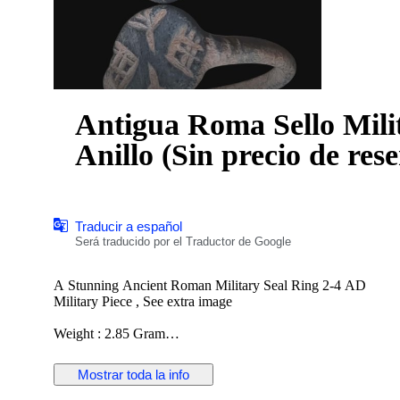
Antigua Roma Sello Mili
Anillo (Sin precio de re
Traducir a español
Será traducido por el Traductor de Google
A Stunning Ancient Roman Military Seal Ring 2-4 AD
Military Piece , See extra image
Weight : 2.85 Gram
Ring Size : 17.6 x 17.5 mm
Material : Bronze
Mostrar toda la info
Source : T.N. Pollio
See images for own impression