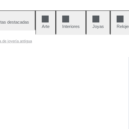
tas destacadas
Arte
Interiores
Joyas
Reloje
 de joyería antigua