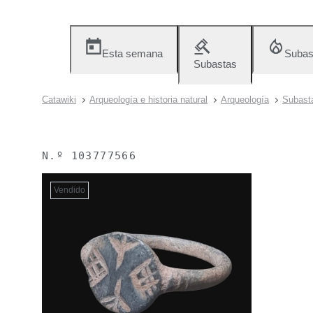
Esta semana
Subas
Subastas
Catawiki
Arqueología e historia natural
Arqueología
Subasta
N.º
103777566
Vendido